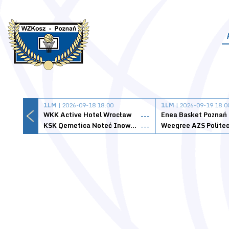
1LM
| 2026-09-18 18:00
1LM
| 2026-09-19 18:0
WKK Active Hotel Wrocław
Enea Basket Poznań
---
KSK Qemetica Noteć Inowrocław
---