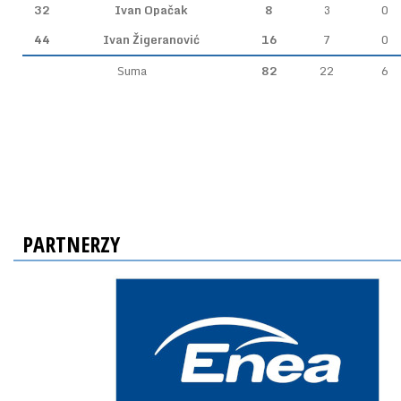
32
Ivan Opačak
8
3
0
44
Ivan Žigeranović
16
7
0
Suma
82
22
6
PARTNERZY