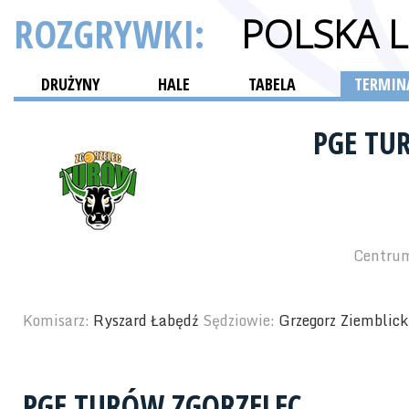
ROZGRYWKI:
POLSKA 
DRUŻYNY
HALE
TABELA
TERMINA
PGE TU
Centrum
Komisarz:
Ryszard Łabędź
Sędziowie:
Grzegorz Ziemblick
PGE TURÓW ZGORZELEC