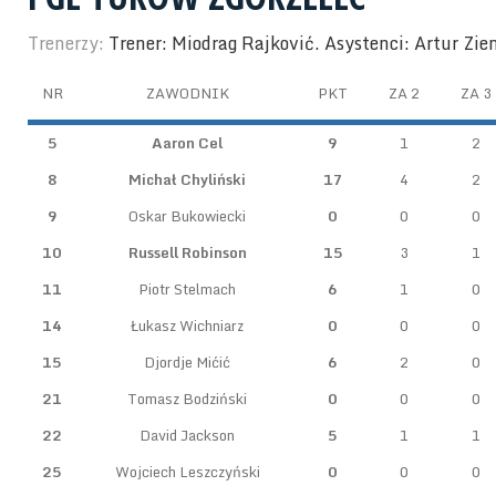
Trenerzy:
Trener: Miodrag Rajković. Asystenci: Artur Zi
NR
ZAWODNIK
PKT
ZA 2
ZA 3
5
Aaron Cel
9
1
2
8
Michał Chyliński
17
4
2
9
Oskar Bukowiecki
0
0
0
10
Russell Robinson
15
3
1
11
Piotr Stelmach
6
1
0
14
Łukasz Wichniarz
0
0
0
15
Djordje Mićić
6
2
0
21
Tomasz Bodziński
0
0
0
22
David Jackson
5
1
1
25
Wojciech Leszczyński
0
0
0