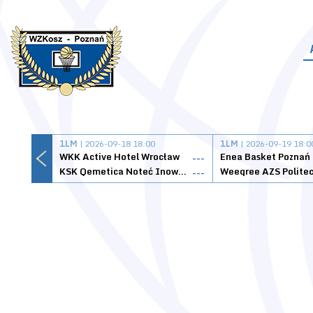
1LM
| 2026-09-18 18:00
1LM
| 2026-09-19 18:0
WKK Active Hotel Wrocław
Enea Basket Poznań
---
KSK Qemetica Noteć Inowrocław
---