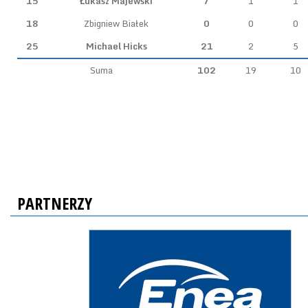
15
Łukasz Majewski
7
1
1
18
Zbigniew Białek
0
0
0
25
Michael Hicks
21
2
5
Suma
102
19
10
PARTNERZY