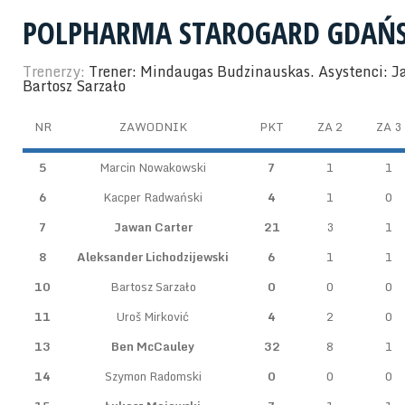
POLPHARMA STAROGARD GDAŃS
Trenerzy:
Trener: Mindaugas Budzinauskas. Asystenci: J
Bartosz Sarzało
NR
ZAWODNIK
PKT
ZA 2
ZA 3
5
Marcin Nowakowski
7
1
1
6
Kacper Radwański
4
1
0
7
Jawan Carter
21
3
1
8
Aleksander Lichodzijewski
6
1
1
10
Bartosz Sarzało
0
0
0
11
Uroš Mirković
4
2
0
13
Ben McCauley
32
8
1
14
Szymon Radomski
0
0
0