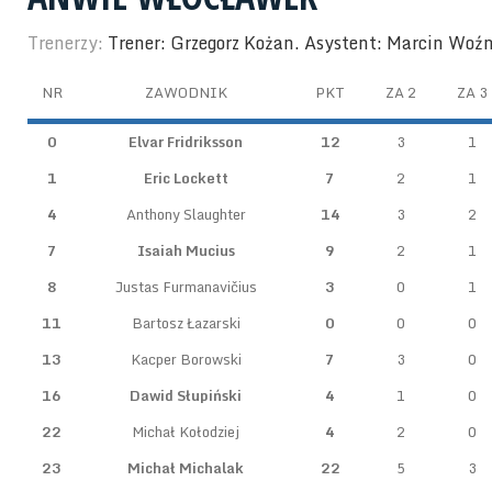
Trenerzy:
Trener: Grzegorz Kożan. Asystent: Marcin Woź
NR
ZAWODNIK
PKT
ZA 2
ZA 3
0
Elvar Fridriksson
12
3
1
1
Eric Lockett
7
2
1
4
Anthony Slaughter
14
3
2
7
Isaiah Mucius
9
2
1
8
Justas Furmanavičius
3
0
1
11
Bartosz Łazarski
0
0
0
13
Kacper Borowski
7
3
0
16
Dawid Słupiński
4
1
0
22
Michał Kołodziej
4
2
0
23
Michał Michalak
22
5
3