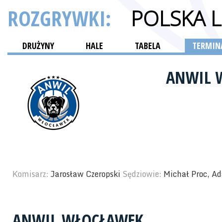
ROZGRYWKI:
POLSKA 
DRUŻYNY
HALE
TABELA
TERMINA
ANWIL 
Komisarz:
Jarosław Czeropski
Sędziowie:
Michał Proc, A
ANWIL WŁOCŁAWEK