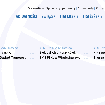
Dla mediów
Sponsorzy i partnerzy
Dokumenty
Kluby
AKTUALNOŚCI
ZWIĄZEK
LIGI MĘSKIE
LIGI ŻEŃSKIE
6-09-19 00:00
2LM
| 2026-09-19 00:00
2LM
| 2
nia GAK
Świecki Klub Koszykówki
---
---
Tarnovia Basket Tarnowo Podgórne
SMS PZKosz Władysławowo
Energa 
---
---