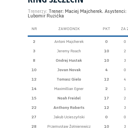
Trenerzy:
Trener: Maciej Majcherek. Asystenci:
Lubomir Ruzićka
NR
ZAWODNIK
PKT
ZA 
2
Antoni Majcherek
0
0
3
Jeremy Roach
10
2
8
Ondrej Hustak
10
3
10
Jovan Novak
4
0
12
Tomasz Gielo
12
4
14
Maximillian Egner
2
1
15
Noah Freidel
17
2
22
Anthony Roberts
12
3
27
Jakub Ucieszyński
0
0
28
Przemysław Żołnierewicz
10
3