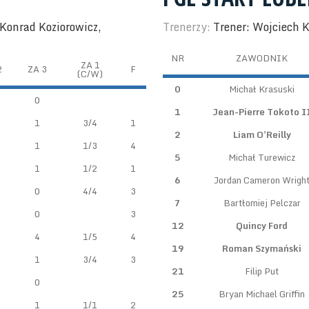
 Konrad Koziorowicz,
Trenerzy:
Trener: Wojciech K
NR
ZAWODNIK
ZA 1
2
ZA 3
F
(C/W)
0
Michał Krasuski
0
1
Jean-Pierre Tokoto I
1
3/4
1
2
Liam O'Reilly
1
1/3
4
5
Michał Turewicz
1
1/2
1
6
Jordan Cameron Wrigh
0
4/4
3
7
Bartłomiej Pelczar
0
3
12
Quincy Ford
4
1/5
4
19
Roman Szymański
1
3/4
3
21
Filip Put
0
25
Bryan Michael Griffin
1
1/1
2