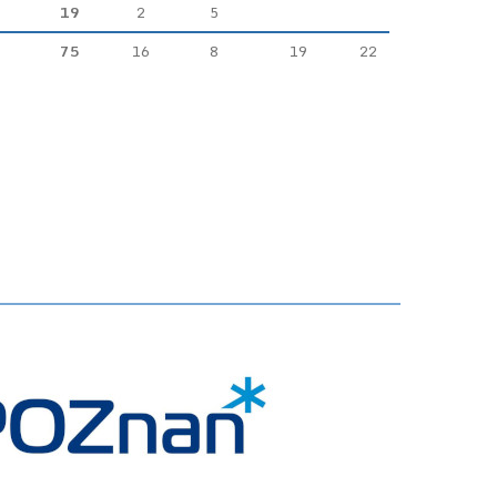
19
2
5
75
16
8
19
22