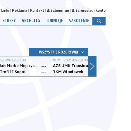
Linki
Reklama
Kontakt
Zaloguj się
Zarejestruj konto
STREFY
ARCH. LIG
TURNIEJE
SZKOLENIE
WSZYSTKIE ROZGRYWKI
026-09-19 00:00
2LM
| 2026-09-19 00:00
2LM
|
MKS Sokół Marbo Międzychód
AZS UMK Transbruk Toruń
Żak I
---
---
Trefl II Sopot
TKM Włocławek
Astor
---
---