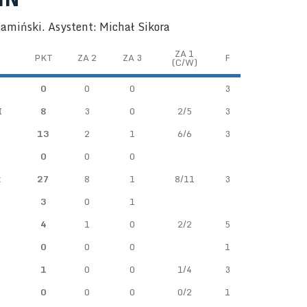
amiński. Asystent: Michał Sikora
ZA 1
PKT
ZA 2
ZA 3
F
(C/W)
0
0
0
3
I
8
3
0
2/5
3
13
2
1
6/6
3
0
0
0
t
27
8
1
8/11
3
3
0
1
4
1
0
2/2
5
0
0
0
1
1
0
0
1/4
3
0
0
0
0/2
1