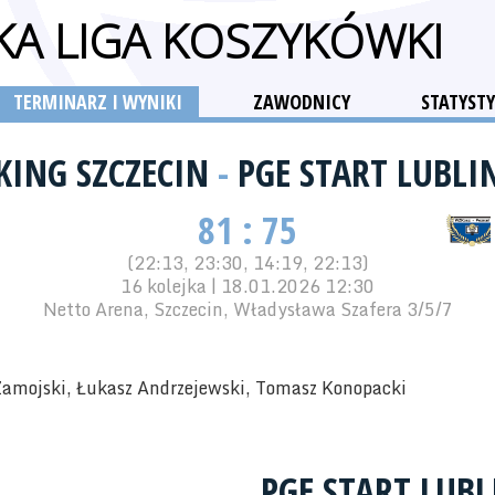
KA LIGA KOSZYKÓWKI
TERMINARZ I WYNIKI
ZAWODNICY
STATYSTY
KING SZCZECIN
-
PGE START LUBLI
81 : 75
(22:13, 23:30, 14:19, 22:13)
16 kolejka | 18.01.2026 12:30
Netto Arena, Szczecin, Władysława Szafera 3/5/7
amojski, Łukasz Andrzejewski, Tomasz Konopacki
PGE START LUBL