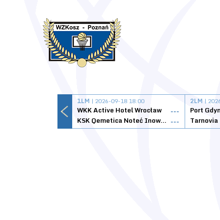
1LM
| 2026-09-18 18:00
2LM
| 202
WKK Active Hotel Wrocław
Port Gdy
---
KSK Qemetica Noteć Inowrocław
---