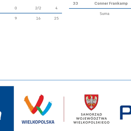
33
Conner Frankamp
0
2/2
4
Suma
9
16
25