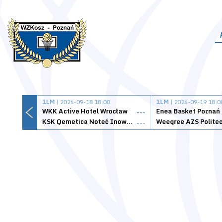
1LM
| 2026-09-18 18:00
1LM
| 2026-09-19 18:0
WKK Active Hotel Wrocław
Enea Basket Poznań
---
KSK Qemetica Noteć Inowrocław
---