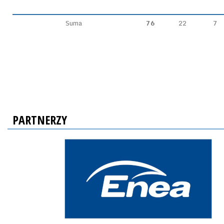
Suma
76
22
7
PARTNERZY