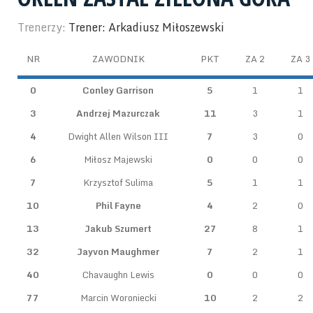
Trenerzy:
Trener: Arkadiusz Miłoszewski
NR
ZAWODNIK
PKT
ZA 2
ZA 3
0
Conley Garrison
5
1
1
3
Andrzej Mazurczak
11
3
1
4
Dwight Allen Wilson III
7
3
0
6
Miłosz Majewski
0
0
0
7
Krzysztof Sulima
5
1
1
10
Phil Fayne
4
2
0
13
Jakub Szumert
27
8
1
32
Jayvon Maughmer
7
2
1
40
Chavaughn Lewis
0
0
0
77
Marcin Woroniecki
10
2
2