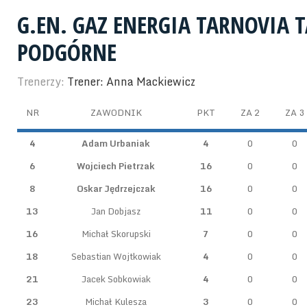
G.EN. GAZ ENERGIA TARNOVIA
PODGÓRNE
Trenerzy:
Trener: Anna Mackiewicz
NR
ZAWODNIK
PKT
ZA 2
ZA 3
4
Adam Urbaniak
4
0
0
6
Wojciech Pietrzak
16
0
0
8
Oskar Jędrzejczak
16
0
0
13
Jan Dobjasz
11
0
0
16
Michał Skorupski
7
0
0
18
Sebastian Wojtkowiak
4
0
0
21
Jacek Sobkowiak
4
0
0
23
Michał Kulesza
3
0
0