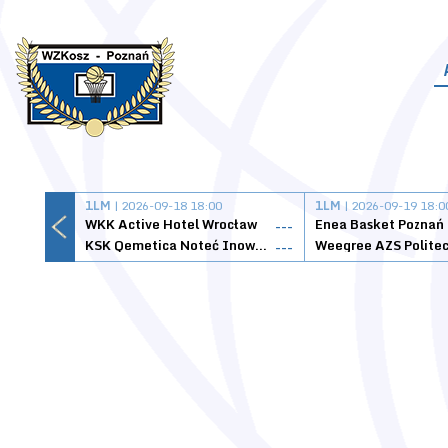
1LM
| 2026-09-18 18:00
1LM
| 2026-09-19 18:0
WKK Active Hotel Wrocław
Enea Basket Poznań
---
KSK Qemetica Noteć Inowrocław
---