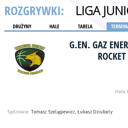
ROZGRYWKI:
LIGA JU
DRUŻYNY
HALE
TABELA
TERMINA
G.EN. GAZ EN
ROCKET
Hala 
Sędziowie:
Tomasz Szelągiewicz, Łukasz Dziubaty