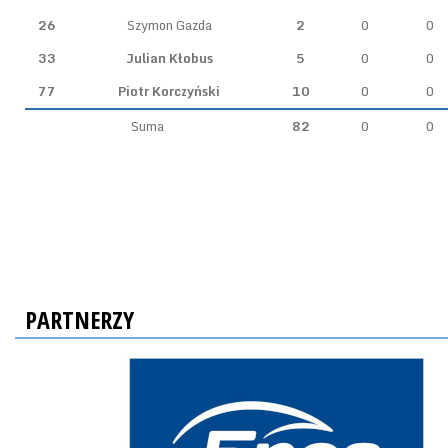
26
Szymon Gazda
2
0
0
33
Julian Kłobus
5
0
0
77
Piotr Korczyński
10
0
0
Suma
82
0
0
PARTNERZY