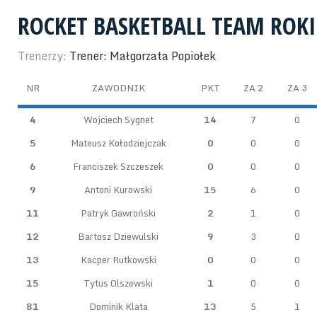
ROCKET BASKETBALL TEAM ROKI
Trenerzy:
Trener: Małgorzata Popiołek
NR
ZAWODNIK
PKT
ZA 2
ZA 3
4
Wojciech Sygnet
14
7
0
5
Mateusz Kołodziejczak
0
0
0
6
Franciszek Szczeszek
0
0
0
9
Antoni Kurowski
15
6
0
11
Patryk Gawroński
2
1
0
12
Bartosz Dziewulski
9
3
0
13
Kacper Rutkowski
0
0
0
15
Tytus Olszewski
1
0
0
81
Dominik Klata
13
5
1