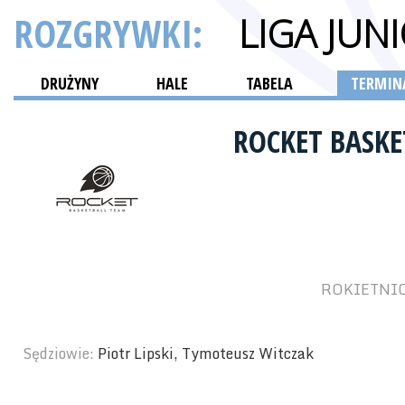
ROZGRYWKI:
LIGA JU
DRUŻYNY
HALE
TABELA
TERMINA
ROCKET BASK
ROKIETNICK
Sędziowie:
Piotr Lipski, Tymoteusz Witczak