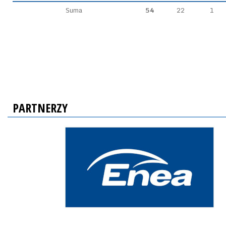
Suma
54
22
1
PARTNERZY