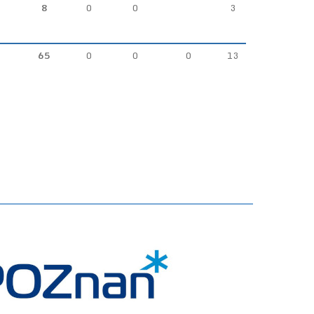
8
0
0
3
65
0
0
0
13