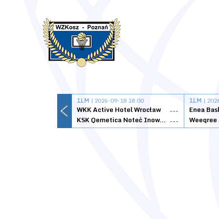
1LM
| 2026-09-18 18:00
1LM
| 202
WKK Active Hotel Wrocław
Enea Bas
---
KSK Qemetica Noteć Inowrocław
---