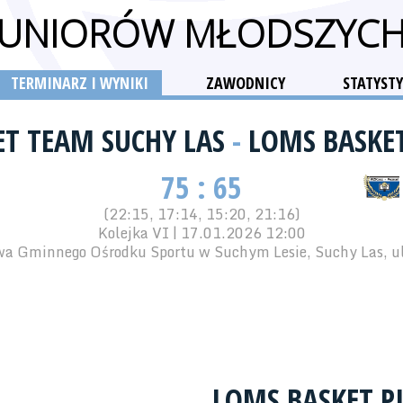
 JUNIORÓW MŁODSZYC
TERMINARZ I WYNIKI
ZAWODNICY
STATYSTY
ET TEAM SUCHY LAS
-
LOMS BASKET
75 : 65
(22:15, 17:14, 15:20, 21:16)
Kolejka VI | 17.01.2026 12:00
wa Gminnego Ośrodku Sportu w Suchym Lesie, Suchy Las, ul
LOMS BASKET P