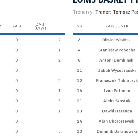
Trenerzy:
Trener: Tomasz Po
ZA 1
2
ZA 3
F
NR
ZAWODNIK
(C/W)
0
2
3
Oliwier Wisiński
0
1
4
Stanisław Pobocha
0
2
8
Antoni Dembiński
0
11
Jakub Wysoczański
0
2
12
Franciszek Tokarczyk
0
1
16
Ivan Patenko
0
3
21
Aleks Szostak
0
1
23
Dawid Harenda
0
24
Alan Choroszewski
0
3
30
Dominik Baranowski