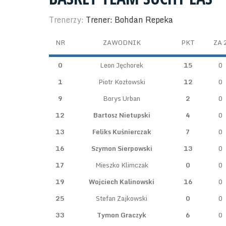
Trenerzy:
Trener: Bohdan Repeka
NR
ZAWODNIK
PKT
ZA 
0
Leon Jęchorek
15
0
1
Piotr Kozłowski
12
0
9
Borys Urban
2
0
12
Bartosz Nietupski
4
0
13
Feliks Kuśnierczak
7
0
16
Szymon Sierpowski
13
0
17
Mieszko Klimczak
0
0
19
Wojciech Kalinowski
16
0
25
Stefan Zajkowski
0
0
33
Tymon Graczyk
6
0