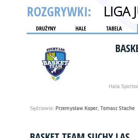
ROZGRYWKI:
LIGA
DRUŻYNY
HALE
TABELA
BASK
Hala Sporto
Sędziowie:
Przemysław Koper, Tomasz Stache
BASKET TEAM SUCHY LAS