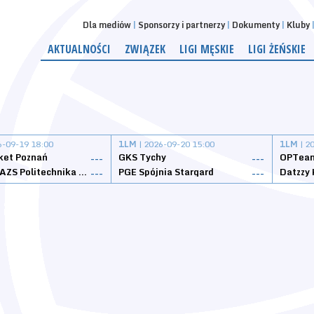
Dla mediów
Sponsorzy i partnerzy
Dokumenty
Kluby
AKTUALNOŚCI
ZWIĄZEK
LIGI MĘSKIE
LIGI ŻEŃSKIE
6-09-19 18:00
1LM
| 2026-09-20 15:00
1LM
| 2
ket Poznań
GKS Tychy
OPTeam
---
---
Weegree AZS Politechnika Opolska
PGE Spójnia Stargard
---
---