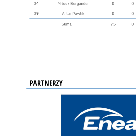
34
Miłosz Bergander
0
0
39
Artur Pawlik
0
0
Suma
75
0
PARTNERZY