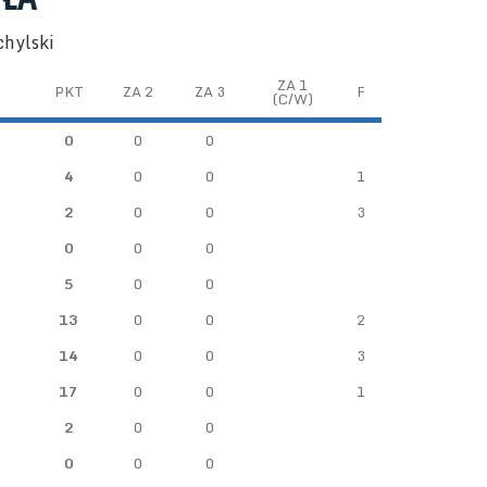
chylski
ZA 1
PKT
ZA 2
ZA 3
F
(C/W)
0
0
0
4
0
0
1
2
0
0
3
0
0
0
5
0
0
13
0
0
2
14
0
0
3
17
0
0
1
2
0
0
0
0
0