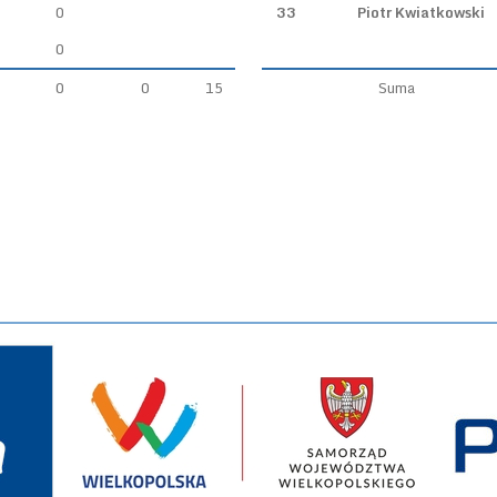
0
33
Piotr Kwiatkowski
0
0
0
15
Suma