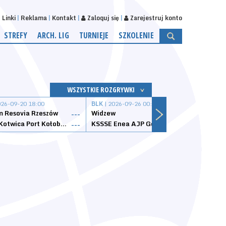
Linki
Reklama
Kontakt
Zaloguj się
Zarejestruj konto
STREFY
ARCH. LIG
TURNIEJE
SZKOLENIE
WSZYSTKIE ROZGRYWKI
026-09-20 18:00
BLK
| 2026-09-26 00:00
BLK
| 
 Resovia Rzeszów
Widzew
Wisła
---
---
Datzzy Kotwica Port Kołobrzeg
KSSSE Enea AJP Gorzów Wielkopolski
1KS Ś
---
---