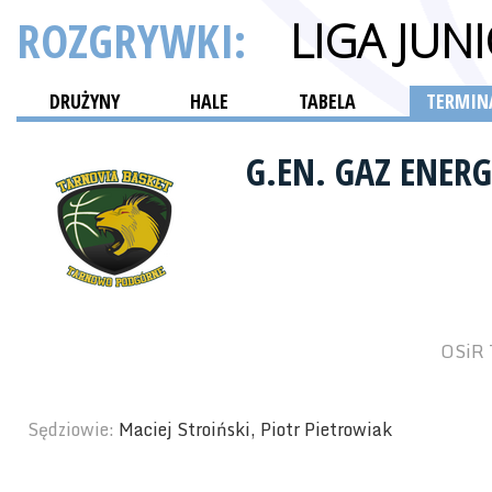
ROZGRYWKI:
LIGA JU
DRUŻYNY
HALE
TABELA
TERMINA
G.EN. GAZ ENE
OSiR 
Sędziowie:
Maciej Stroiński, Piotr Pietrowiak