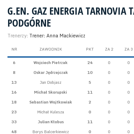
G.EN. GAZ ENERGIA TARNOVIA
PODGÓRNE
Trenerzy:
Trener: Anna Mackiewicz
NR
ZAWODNIK
PKT
ZA 2
ZA 3
6
Wojciech Pietrzak
24
0
0
8
Oskar Jędrzejczak
10
0
0
13
Jan Dobjasz
5
0
0
16
Michał Skorupski
11
0
0
18
Sebastian Wojtkowiak
2
0
0
23
Michał Kulesza
0
0
0
33
Julian Kłobus
11
0
0
48
Borys Balcerkiewicz
0
0
0