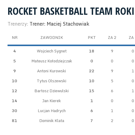
ROCKET BASKETBALL TEAM ROKI
Trenerzy:
Trener: Maciej Stachowiak
NR
ZAWODNIK
PKT
ZA 2
ZA 
4
Wojciech Sygnet
18
9
0
5
Mateusz Kołodziejczak
0
0
0
9
Antoni Kurowski
22
9
1
10
Tytus Olszewski
10
5
0
12
Bartosz Dziewulski
15
6
1
14
Jan Kierek
1
0
0
30
Lucjan Hadrych
6
1
0
81
Dominik Klata
7
2
0