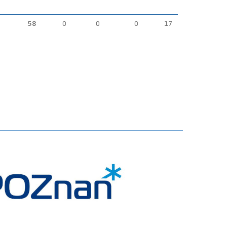
58
0
0
0
17