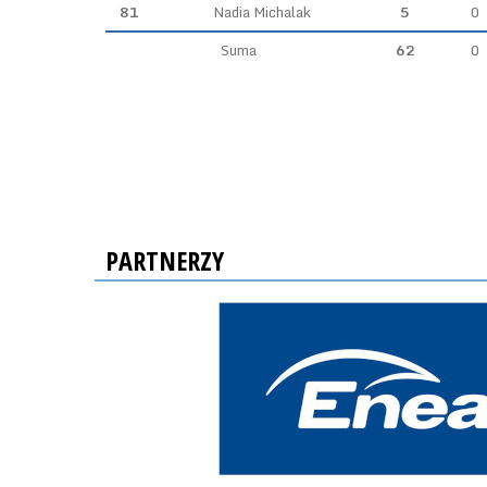
81
Nadia Michalak
5
0
Suma
62
0
PARTNERZY