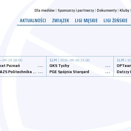
Dla mediów
Sponsorzy i partnerzy
Dokumenty
Kluby
AKTUALNOŚCI
ZWIĄZEK
LIGI MĘSKIE
LIGI ŻEŃSKIE
6-09-19 18:00
1LM
| 2026-09-20 15:00
1LM
| 2
ket Poznań
GKS Tychy
OPTeam
---
---
Weegree AZS Politechnika Opolska
PGE Spójnia Stargard
---
---