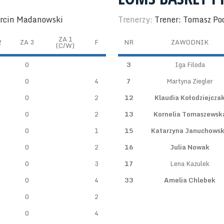
arcin Madanowski
Trenerzy:
Trener: Tomasz Po
ZA 1
2
ZA 3
F
NR
ZAWODNIK
(C/W)
0
3
Iga Filoda
0
4
7
Martyna Ziegler
0
2
12
Klaudia Kołodziejcza
0
2
13
Kornelia Tomaszewsk
0
1
15
Katarzyna Januchows
0
2
16
Julia Nowak
0
3
17
Lena Kazulek
0
4
33
Amelia Chlebek
0
2
0
4