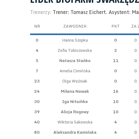
Trenerzy:
Trener: Tomasz Eichert. Asystent: M
NR
ZAWODNIK
PKT
ZA 
0
Hanna Szopka
0
0
4
Zofia Tobiszowska
2
0
5
Natasza Stańko
11
0
7
Amelia Cimińska
0
0
23
Olga Woźniak
0
0
24
Milena Nowak
16
0
30
Iga Nitschke
10
0
39
Alicja Rogowy
10
0
40
Wiktoria Sakowska
4
0
80
Aleksandra Kamińska
4
0