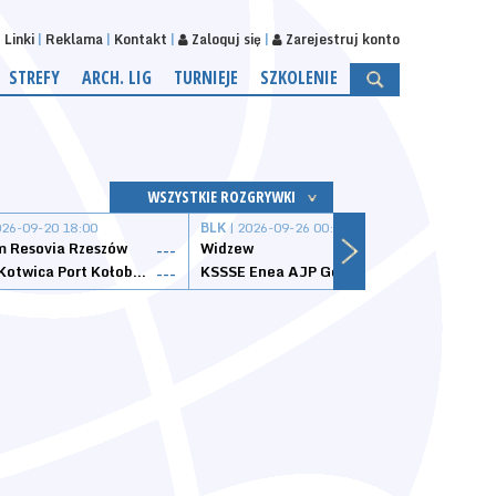
Linki
Reklama
Kontakt
Zaloguj się
Zarejestruj konto
STREFY
ARCH. LIG
TURNIEJE
SZKOLENIE
WSZYSTKIE ROZGRYWKI
026-09-20 18:00
BLK
| 2026-09-26 00:00
BLK
| 
 Resovia Rzeszów
Widzew
Wisła
---
---
Datzzy Kotwica Port Kołobrzeg
KSSSE Enea AJP Gorzów Wielkopolski
1KS Ś
---
---