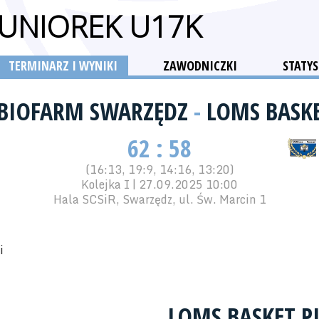
JUNIOREK U17K
TERMINARZ I WYNIKI
ZAWODNICZKI
STATYS
 BIOFARM SWARZĘDZ
-
LOMS BASKE
62 : 58
(16:13, 19:9, 14:16, 13:20)
Kolejka I | 27.09.2025 10:00
Hala SCSiR, Swarzędz, ul. Św. Marcin 1
i
Z
LOMS BASKET P