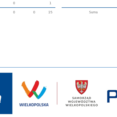
0
1
0
0
25
Suma