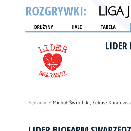
ROZGRYWKI:
LIGA 
DRUŻYNY
HALE
TABELA
LIDER
Sędziowie:
Michał Świtalski, Łukasz Koralewsk
LIDER BIOFARM SWARZĘD