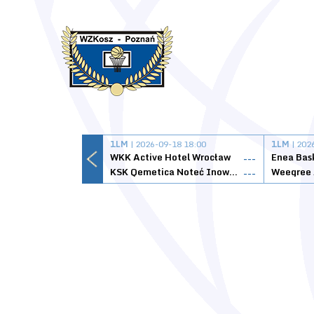
1LM
| 2026-09-18 18:00
1LM
| 202
WKK Active Hotel Wrocław
Enea Bas
---
KSK Qemetica Noteć Inowrocław
---