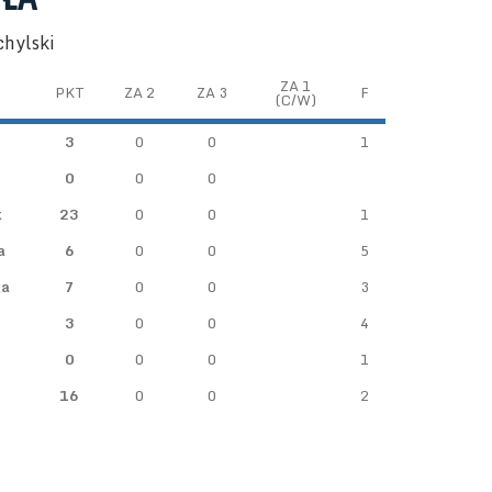
chylski
ZA 1
PKT
ZA 2
ZA 3
F
(C/W)
3
0
0
1
0
0
0
k
23
0
0
1
a
6
0
0
5
ka
7
0
0
3
3
0
0
4
0
0
0
1
16
0
0
2