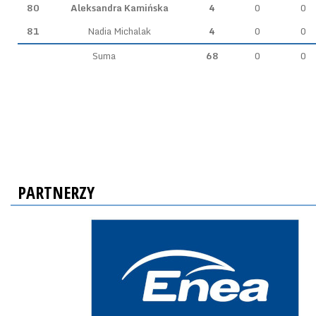
80
Aleksandra Kamińska
4
0
0
81
Nadia Michalak
4
0
0
Suma
68
0
0
PARTNERZY