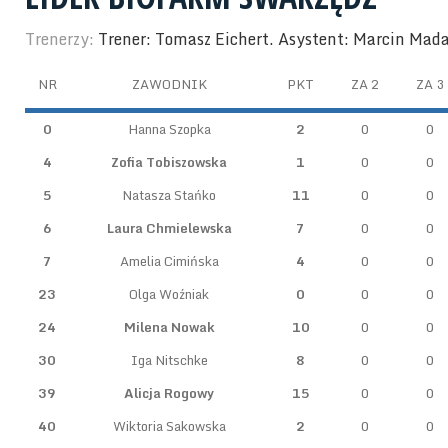
Trenerzy:
Trener: Tomasz Eichert. Asystent: Marcin Mad
NR
ZAWODNIK
PKT
ZA 2
ZA 3
0
Hanna Szopka
2
0
0
4
Zofia Tobiszowska
1
0
0
5
Natasza Stańko
11
0
0
6
Laura Chmielewska
7
0
0
7
Amelia Cimińska
4
0
0
23
Olga Woźniak
0
0
0
24
Milena Nowak
10
0
0
30
Iga Nitschke
8
0
0
39
Alicja Rogowy
15
0
0
40
Wiktoria Sakowska
2
0
0