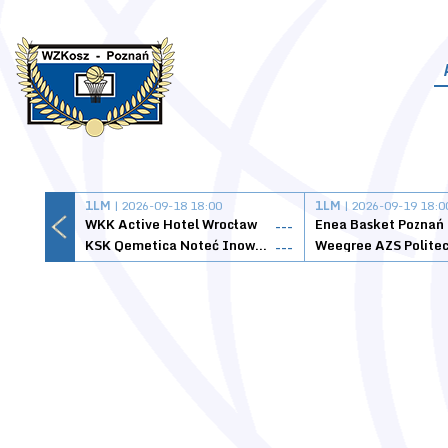
1LM
| 2026-09-18 18:00
1LM
| 2026-09-19 18:0
WKK Active Hotel Wrocław
Enea Basket Poznań
---
KSK Qemetica Noteć Inowrocław
---