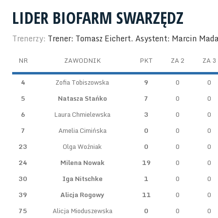
LIDER BIOFARM SWARZĘDZ
Trenerzy:
Trener: Tomasz Eichert. Asystent: Marcin Mad
NR
ZAWODNIK
PKT
ZA 2
ZA 3
4
Zofia Tobiszowska
9
0
0
5
Natasza Stańko
7
0
0
6
Laura Chmielewska
3
0
0
7
Amelia Cimińska
0
0
0
23
Olga Woźniak
0
0
0
24
Milena Nowak
19
0
0
30
Iga Nitschke
1
0
0
39
Alicja Rogowy
11
0
0
75
Alicja Mioduszewska
0
0
0