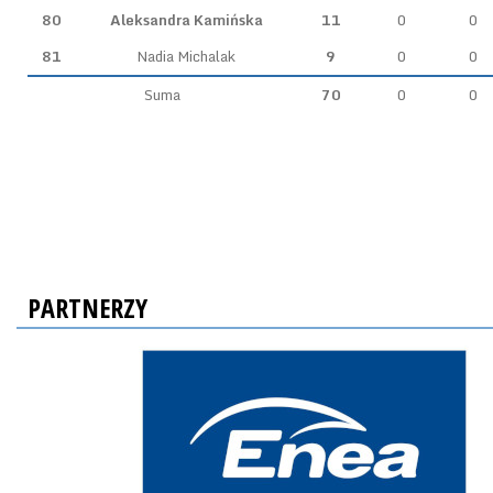
80
Aleksandra Kamińska
11
0
0
81
Nadia Michalak
9
0
0
Suma
70
0
0
PARTNERZY