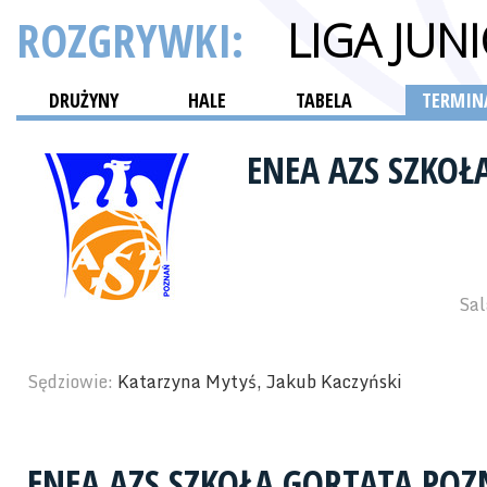
ROZGRYWKI:
LIGA JUN
DRUŻYNY
HALE
TABELA
TERMINA
ENEA AZS SZKO
Sal
Sędziowie:
Katarzyna Mytyś, Jakub Kaczyński
ENEA AZS SZKOŁA GORTATA PO