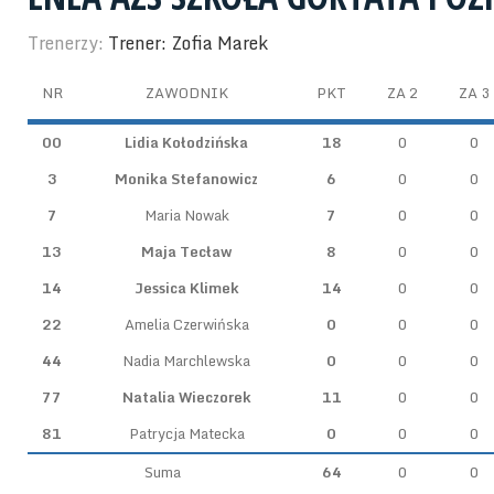
Trenerzy:
Trener: Zofia Marek
NR
ZAWODNIK
PKT
ZA 2
ZA 3
00
Lidia Kołodzińska
18
0
0
3
Monika Stefanowicz
6
0
0
7
Maria Nowak
7
0
0
13
Maja Tecław
8
0
0
14
Jessica Klimek
14
0
0
22
Amelia Czerwińska
0
0
0
44
Nadia Marchlewska
0
0
0
77
Natalia Wieczorek
11
0
0
81
Patrycja Matecka
0
0
0
Suma
64
0
0