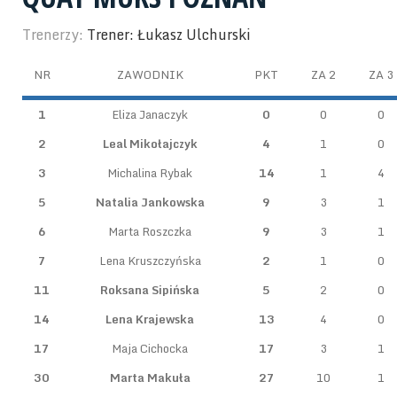
Trenerzy:
Trener: Łukasz Ulchurski
NR
ZAWODNIK
PKT
ZA 2
ZA 3
1
Eliza Janaczyk
0
0
0
2
Leal Mikołajczyk
4
1
0
3
Michalina Rybak
14
1
4
5
Natalia Jankowska
9
3
1
6
Marta Roszczka
9
3
1
7
Lena Kruszczyńska
2
1
0
11
Roksana Sipińska
5
2
0
14
Lena Krajewska
13
4
0
17
Maja Cichocka
17
3
1
30
Marta Makuła
27
10
1