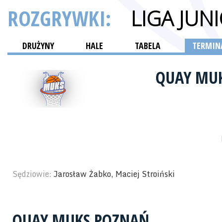
ROZGRYWKI:
LIGA JUN
DRUŻYNY
HALE
TABELA
TERMINA
QUAY MU
Sędziowie:
Jarosław Żabko, Maciej Stroiński
QUAY MUKS POZNAŃ