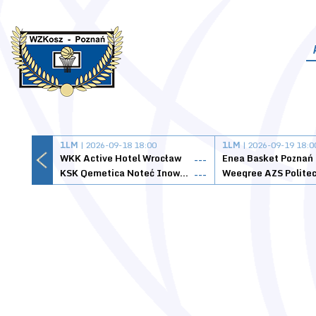
1LM
| 2026-09-18 18:00
1LM
| 2026-09-19 18:0
WKK Active Hotel Wrocław
Enea Basket Poznań
---
KSK Qemetica Noteć Inowrocław
---