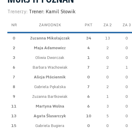
Trenerzy:
Trener: Kamil Słowik
NR
ZAWODNIK
PKT
ZA 2
ZA 3
0
Zuzanna Mikołajczak
34
13
0
2
Maja Adamowicz
4
2
0
3
Oliwia Dworczak
1
0
0
6
Barbara Wachowiak
7
2
1
7
Alicja Płóciennik
0
0
0
8
Gabriela Pękalska
7
2
0
9
Zuzanna Bartkowiak
6
1
0
11
Martyna Wolna
6
3
0
13
Agata Ślusarczyk
10
5
0
15
Gabriela Bugiera
0
0
0