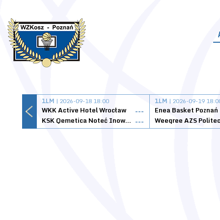
1LM
| 2026-09-18 18:00
1LM
| 2026-09-19 18:0
WKK Active Hotel Wrocław
Enea Basket Poznań
---
KSK Qemetica Noteć Inowrocław
---