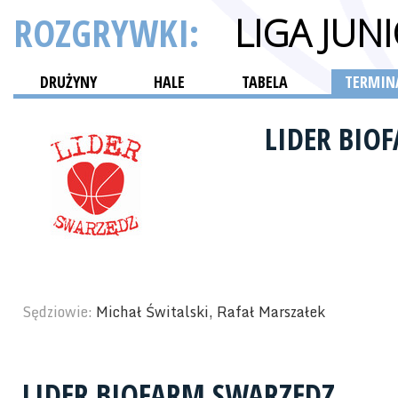
ROZGRYWKI:
LIGA JUN
DRUŻYNY
HALE
TABELA
TERMINA
LIDER BIO
Sędziowie:
Michał Świtalski, Rafał Marszałek
LIDER BIOFARM SWARZĘDZ