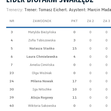
Trenerzy:
Trener: Tomasz Eichert. Asystent: Marcin Mad
NR
ZAWODNIK
PKT
ZA 2
ZA 3
3
Matylda Bieżyńska
0
0
0
4
Zofia Tobiszowska
3
0
0
5
Natasza Stańko
15
0
0
6
Laura Chmielewska
4
0
0
7
Amelia Cimińska
0
0
0
23
Olga Woźniak
0
0
0
24
Milena Nowak
17
0
0
30
Iga Nitschke
10
0
0
39
Alicja Rogowy
11
0
0
40
Wiktoria Sakowska
0
0
0