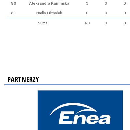
80
Aleksandra Kamińska
3
0
0
81
Nadia Michalak
0
0
0
Suma
63
0
0
PARTNERZY