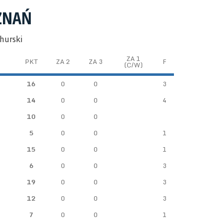
ZNAŃ
hurski
ZA 1
PKT
ZA 2
ZA 3
F
(C/W)
16
0
0
3
14
0
0
4
10
0
0
5
0
0
1
15
0
0
1
6
0
0
3
19
0
0
3
12
0
0
3
7
0
0
1