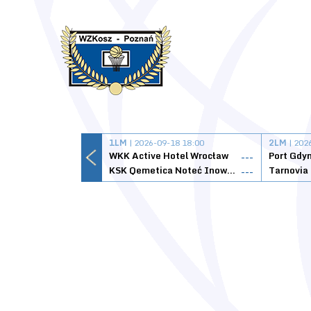
1LM
| 2026-09-18 18:00
2LM
| 202
WKK Active Hotel Wrocław
Port Gdy
---
KSK Qemetica Noteć Inowrocław
---