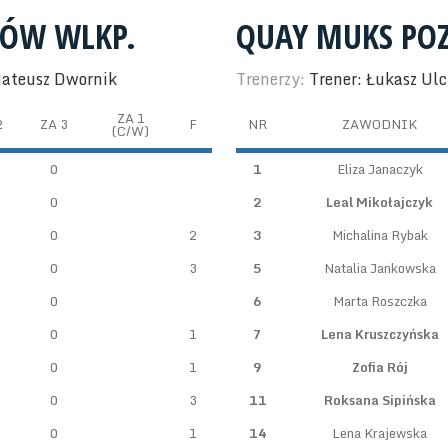
RÓW WLKP.
QUAY MUKS PO
Mateusz Dwornik
Trenerzy:
Trener: Łukasz Ulc
ZA 1
2
ZA 3
F
NR
ZAWODNIK
(C/W)
0
1
Eliza Janaczyk
0
2
Leal Mikołajczyk
0
2
3
Michalina Rybak
0
3
5
Natalia Jankowska
0
6
Marta Roszczka
0
1
7
Lena Kruszczyńska
0
1
9
Zofia Rój
0
3
11
Roksana Sipińska
0
1
14
Lena Krajewska