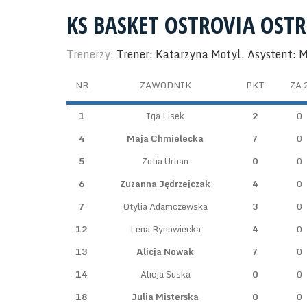
KS BASKET OSTROVIA OST
Trenerzy:
Trener: Katarzyna Motyl. Asystent: 
NR
ZAWODNIK
PKT
ZA 
1
Iga Lisek
2
0
4
Maja Chmielecka
7
0
5
Zofia Urban
0
0
6
Zuzanna Jędrzejczak
4
0
7
Otylia Adamczewska
3
0
12
Lena Rynowiecka
4
0
13
Alicja Nowak
7
0
14
Alicja Suska
0
0
18
Julia Misterska
0
0