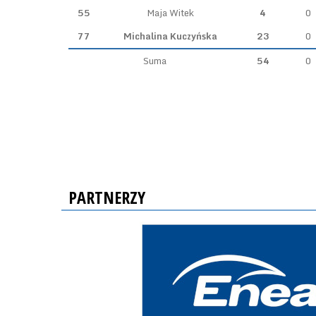
55
Maja Witek
4
0
77
Michalina Kuczyńska
23
0
Suma
54
0
PARTNERZY