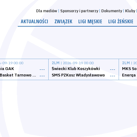
Dla mediów
Sponsorzy i partnerzy
Dokumenty
Kluby
AKTUALNOŚCI
ZWIĄZEK
LIGI MĘSKIE
LIGI ŻEŃSKIE
6-09-19 00:00
2LM
| 2026-09-19 00:00
2LM
| 2
nia GAK
Świecki Klub Koszykówki
---
---
Tarnovia Basket Tarnowo Podgórne
SMS PZKosz Władysławowo
Energa 
---
---