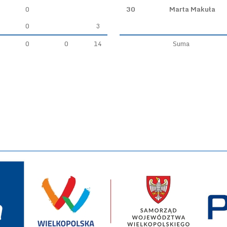
0
30
Marta Makuła
0
3
0
0
14
Suma