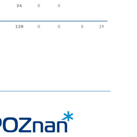
24
0
0
128
0
0
0
19