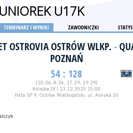
JUNIOREK U17K
TERMINARZ I WYNIKI
ZAWODNICZKI
STATYS
KET OSTROVIA OSTRÓW WLKP.
-
QU
POZNAŃ
54 : 128
(10:36, 8:34, 17:29, 19:29)
Kolejka IX | 13.12.2025 15:00
Hala SP 9, Ostrów Wielkopolski, ul. Asnyka 26
alczyk