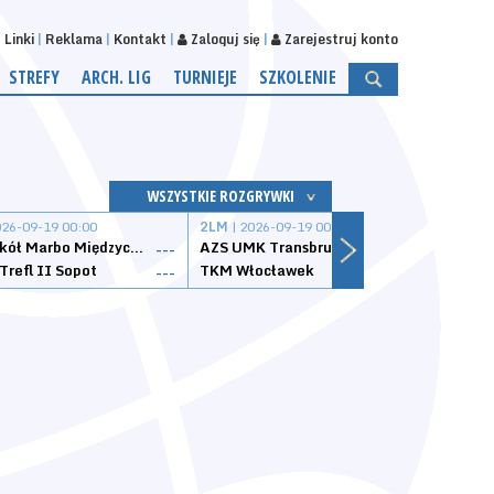
Linki
Reklama
Kontakt
Zaloguj się
Zarejestruj konto
STREFY
ARCH. LIG
TURNIEJE
SZKOLENIE
WSZYSTKIE ROZGRYWKI
026-09-19 00:00
2LM
| 2026-09-19 00:00
2LM
|
MKS Sokół Marbo Międzychód
AZS UMK Transbruk Toruń
Żak I
---
---
Trefl II Sopot
TKM Włocławek
Astor
---
---