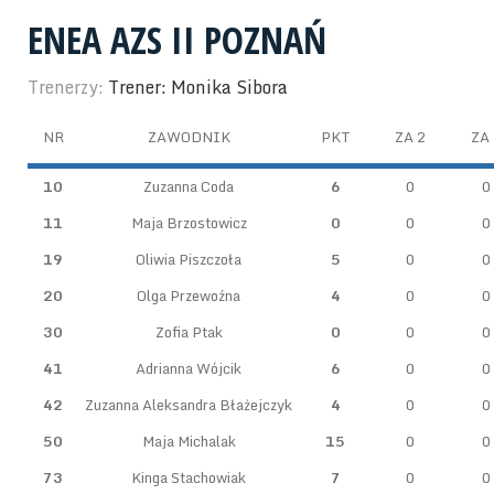
ENEA AZS II POZNAŃ
Trenerzy:
Trener: Monika Sibora
NR
ZAWODNIK
PKT
ZA 2
ZA 
10
Zuzanna Coda
6
0
0
11
Maja Brzostowicz
0
0
0
19
Oliwia Piszczoła
5
0
0
20
Olga Przewoźna
4
0
0
30
Zofia Ptak
0
0
0
41
Adrianna Wójcik
6
0
0
42
Zuzanna Aleksandra Błażejczyk
4
0
0
50
Maja Michalak
15
0
0
73
Kinga Stachowiak
7
0
0