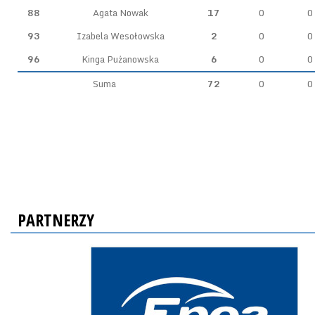
88
Agata Nowak
17
0
0
93
Izabela Wesołowska
2
0
0
96
Kinga Pużanowska
6
0
0
Suma
72
0
0
PARTNERZY