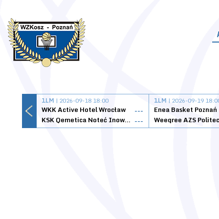
1LM
| 2026-09-18 18:00
1LM
| 2026-09-19 18:0
WKK Active Hotel Wrocław
Enea Basket Poznań
---
KSK Qemetica Noteć Inowrocław
---