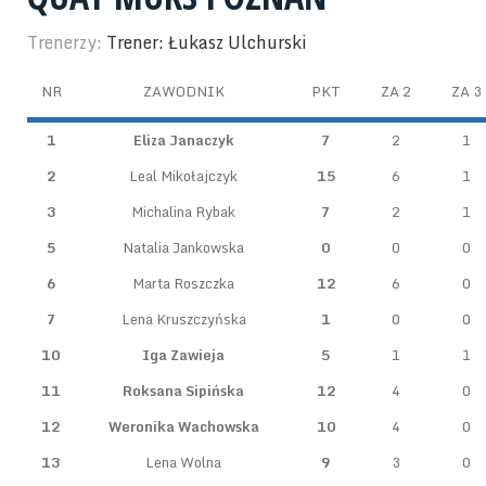
Trenerzy:
Trener: Łukasz Ulchurski
NR
ZAWODNIK
PKT
ZA 2
ZA 3
1
Eliza Janaczyk
7
2
1
2
Leal Mikołajczyk
15
6
1
3
Michalina Rybak
7
2
1
5
Natalia Jankowska
0
0
0
6
Marta Roszczka
12
6
0
7
Lena Kruszczyńska
1
0
0
10
Iga Zawieja
5
1
1
11
Roksana Sipińska
12
4
0
12
Weronika Wachowska
10
4
0
13
Lena Wolna
9
3
0