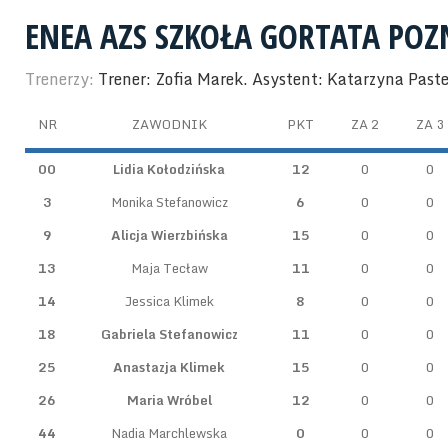
ENEA AZS SZKOŁA GORTATA PO
Trenerzy:
Trener: Zofia Marek. Asystent: Katarzyna Past
NR
ZAWODNIK
PKT
ZA 2
ZA 3
00
Lidia Kołodzińska
12
0
0
3
Monika Stefanowicz
6
0
0
9
Alicja Wierzbińska
15
0
0
13
Maja Tecław
11
0
0
14
Jessica Klimek
8
0
0
18
Gabriela Stefanowicz
11
0
0
25
Anastazja Klimek
15
0
0
26
Maria Wróbel
12
0
0
44
Nadia Marchlewska
0
0
0