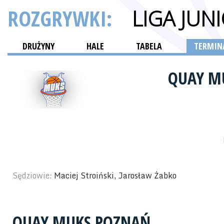
ROZGRYWKI:
LIGA JUN
DRUŻYNY
HALE
TABELA
TERMINA
QUAY M
Sędziowie:
Maciej Stroiński, Jarosław Żabko
QUAY MUKS POZNAŃ