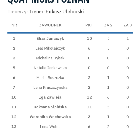
Trenerzy:
Trener: Łukasz Ulchurski
NR
ZAWODNIK
PKT
ZA 2
ZA 3
1
Eliza Janaczyk
10
3
1
2
Leal Mikołajczyk
6
3
0
3
Michalina Rybak
0
0
0
5
Natalia Jankowska
0
0
0
6
Marta Roszczka
2
1
0
7
Lena Kruszczyńska
2
1
0
10
Iga Zawieja
12
6
0
11
Roksana Sipińska
11
5
0
12
Weronika Wachowska
3
1
0
13
Lena Wolna
6
2
0