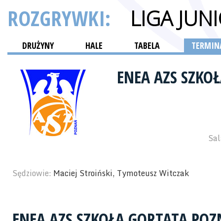
ROZGRYWKI:
LIGA JUN
DRUŻYNY
HALE
TABELA
TERMINA
ENEA AZS SZKO
Sal
Sędziowie:
Maciej Stroiński, Tymoteusz Witczak
ENEA AZS SZKOŁA GORTATA PO