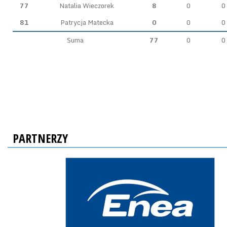
77
Natalia Wieczorek
8
0
0
81
Patrycja Matecka
0
0
0
Suma
77
0
0
PARTNERZY