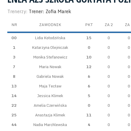
Trenerzy:
Trener: Zofia Marek
NR
ZAWODNIK
PKT
ZA 2
ZA 
00
Lidia Kołodzińska
15
0
0
1
Katarzyna Olejniczak
0
0
0
3
Monika Stefanowicz
10
0
0
7
Maria Nowak
12
0
0
8
Gabriela Nowak
6
0
0
13
Maja Tecław
6
0
0
14
Jessica Klimek
5
0
0
22
Amelia Czerwińska
0
0
0
25
Anastazja Klimek
11
0
0
44
Nadia Marchlewska
4
0
0