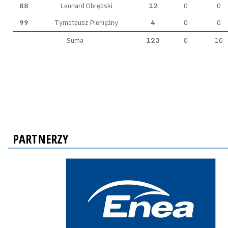
88
Leonard Obrębski
12
0
0
99
Tymoteusz Pieniężny
4
0
0
Suma
123
0
10
PARTNERZY