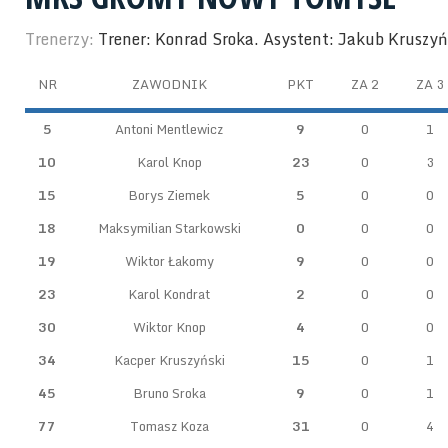
Trenerzy:
Trener: Konrad Sroka. Asystent: Jakub Kruszyń
NR
ZAWODNIK
PKT
ZA 2
ZA 3
5
Antoni Mentlewicz
9
0
1
10
Karol Knop
23
0
3
15
Borys Ziemek
5
0
0
18
Maksymilian Starkowski
0
0
0
19
Wiktor Łakomy
9
0
0
23
Karol Kondrat
2
0
0
30
Wiktor Knop
4
0
0
34
Kacper Kruszyński
15
0
1
45
Bruno Sroka
9
0
1
77
Tomasz Koza
31
0
4