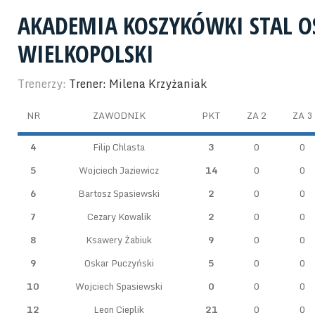
AKADEMIA KOSZYKÓWKI STAL 
WIELKOPOLSKI
Trenerzy:
Trener: Milena Krzyżaniak
NR
ZAWODNIK
PKT
ZA 2
ZA 3
4
Filip Chlasta
3
0
0
5
Wojciech Jaziewicz
14
0
0
6
Bartosz Spasiewski
2
0
0
7
Cezary Kowalik
2
0
0
8
Ksawery Żabiuk
9
0
0
9
Oskar Puczyński
5
0
0
10
Wojciech Spasiewski
0
0
0
12
Leon Cieplik
21
0
0