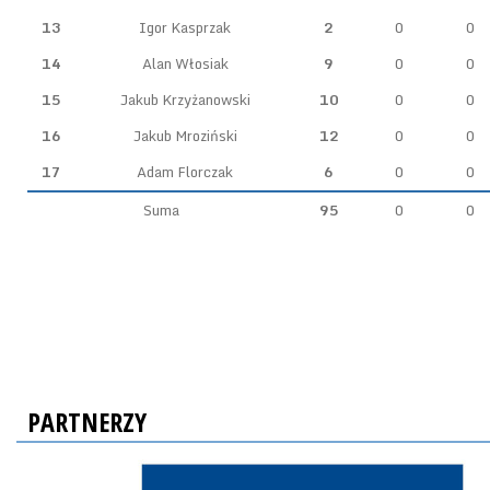
13
Igor Kasprzak
2
0
0
14
Alan Włosiak
9
0
0
15
Jakub Krzyżanowski
10
0
0
16
Jakub Mroziński
12
0
0
17
Adam Florczak
6
0
0
Suma
95
0
0
PARTNERZY