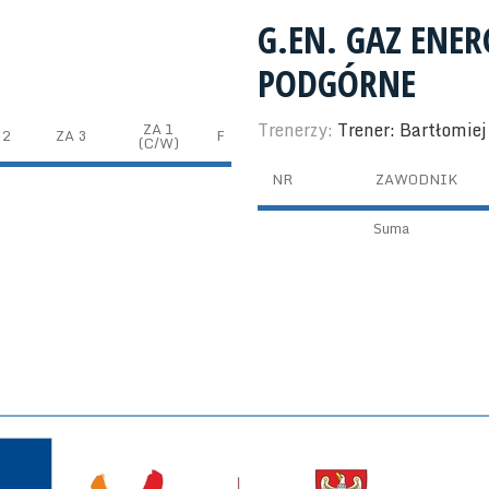
G.EN. GAZ ENE
PODGÓRNE
Trenerzy:
Trener: Bartłomie
ZA 1
 2
ZA 3
F
(C/W)
NR
ZAWODNIK
Suma