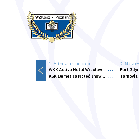
1LM
| 2026-09-18 18:00
2LM
| 202
WKK Active Hotel Wrocław
Port Gdy
---
KSK Qemetica Noteć Inowrocław
---