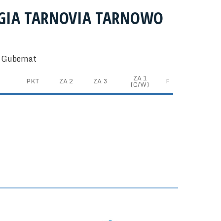
RGIA TARNOVIA TARNOWO
j Gubernat
ZA 1
PKT
ZA 2
ZA 3
F
(C/W)