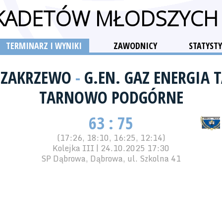
 KADETÓW MŁODSZYCH
TERMINARZ I WYNIKI
ZAWODNICY
STATYSTY
 ZAKRZEWO
-
G.EN. GAZ ENERGIA 
TARNOWO PODGÓRNE
63 : 75
(17:26, 18:10, 16:25, 12:14)
Kolejka III | 24.10.2025 17:30
SP Dąbrowa, Dąbrowa, ul. Szkolna 41