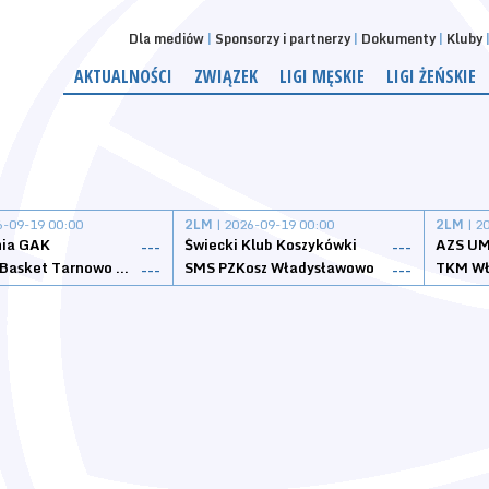
Dla mediów
Sponsorzy i partnerzy
Dokumenty
Kluby
AKTUALNOŚCI
ZWIĄZEK
LIGI MĘSKIE
LIGI ŻEŃSKIE
6-09-19 00:00
2LM
| 2026-09-19 00:00
2LM
| 2
nia GAK
Świecki Klub Koszykówki
AZS UM
---
---
Tarnovia Basket Tarnowo Podgórne
SMS PZKosz Władysławowo
TKM Wł
---
---