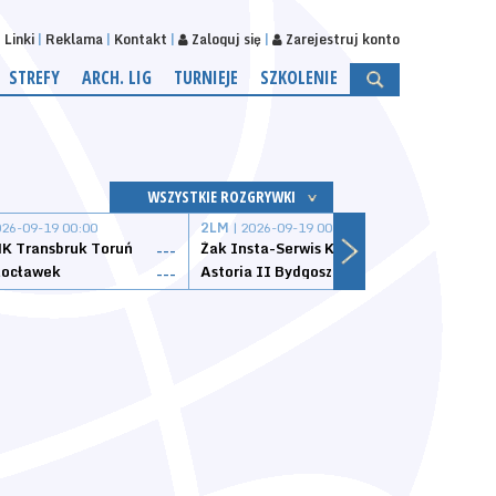
Linki
Reklama
Kontakt
Zaloguj się
Zarejestruj konto
STREFY
ARCH. LIG
TURNIEJE
SZKOLENIE
WSZYSTKIE ROZGRYWKI
026-09-19 00:00
2LM
| 2026-09-19 00:00
2LM
|
K Transbruk Toruń
Żak Insta-Serwis Koszalin
Energ
---
---
ocławek
Astoria II Bydgoszcz
Sklep
---
---