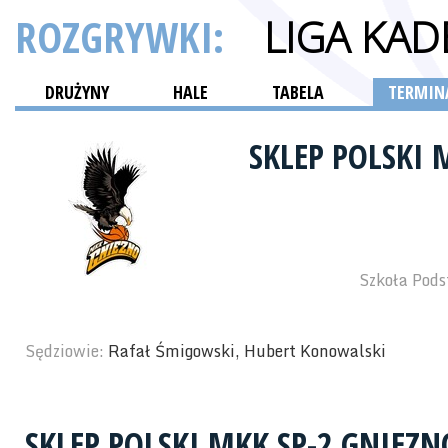
ROZGRYWKI:
LIGA KA
DRUŻYNY
HALE
TABELA
TERMINA
SKLEP POLSKI 
Szkoła Pods
Sędziowie:
Rafał Śmigowski, Hubert Konowalski
SKLEP POLSKI MKK SP-2 GNIEZN