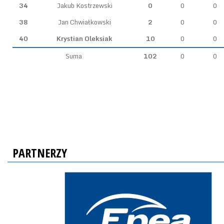
34
Jakub Kostrzewski
0
0
0
38
Jan Chwiałkowski
2
0
0
40
Krystian Oleksiak
10
0
0
Suma
102
0
0
PARTNERZY