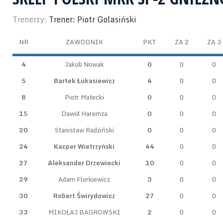
Trenerzy:
Trener: Piotr Golasiński
NR
ZAWODNIK
PKT
ZA 2
ZA 3
4
Jakub Nowak
0
0
0
5
Bartek Łukasiewicz
4
0
0
8
Piotr Matecki
0
0
0
15
Dawid Haremza
0
0
0
20
Stanisław Radziński
0
0
0
24
Kacper Wietrzyński
44
0
0
27
Aleksander Drzewiecki
10
0
0
29
Adam Florkiewicz
3
0
0
30
Robert Świrydowicz
27
0
0
33
MIKOŁAJ BAGROWSKI
2
0
0