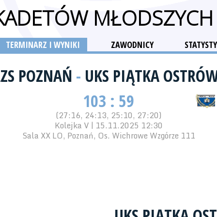
 KADETÓW MŁODSZYCH
TERMINARZ I WYNIKI
ZAWODNICY
STATYSTY
AZS POZNAŃ
-
UKS PIĄTKA OSTRÓW
103 : 59
(27:16, 24:13, 25:10, 27:20)
Kolejka V | 15.11.2025 12:30
Sala XX LO, Poznań, Os. Wichrowe Wzgórze 111
UKS PIĄTKA OS