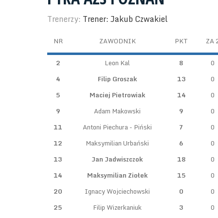
Trenerzy:
Trener: Jakub Czwakiel
NR
ZAWODNIK
PKT
ZA 
2
Leon Kal
8
0
4
Filip Groszak
13
0
5
Maciej Pietrowiak
14
0
9
Adam Makowski
9
0
11
Antoni Piechura - Piński
7
0
12
Maksymilian Urbański
6
0
13
Jan Jadwiszczok
18
0
14
Maksymilian Ziołek
15
0
20
Ignacy Wojciechowski
0
0
25
Filip Wizerkaniuk
3
0