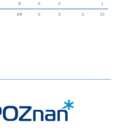
0
0
0
1
59
0
0
0
25