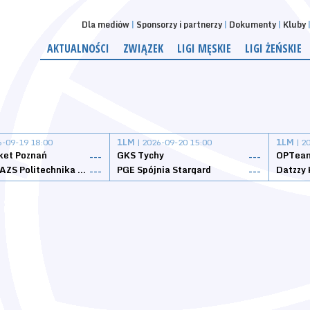
Dla mediów
Sponsorzy i partnerzy
Dokumenty
Kluby
AKTUALNOŚCI
ZWIĄZEK
LIGI MĘSKIE
LIGI ŻEŃSKIE
6-09-19 18:00
1LM
| 2026-09-20 15:00
1LM
| 2
ket Poznań
GKS Tychy
OPTeam
---
---
Weegree AZS Politechnika Opolska
PGE Spójnia Stargard
---
---