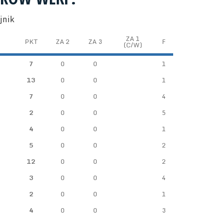
jnik
ZA 1
PKT
ZA 2
ZA 3
F
(C/W)
i
7
0
0
1
13
0
0
1
7
0
0
4
2
0
0
5
4
0
0
1
5
0
0
2
12
0
0
2
3
0
0
4
2
0
0
1
4
0
0
3