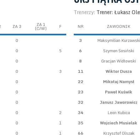
Trenerzy:
Trener: Łukasz Ole
ZA 1
2
ZA 3
F
NR
ZAWODNIK
(C/W)
0
3
Maksymilian Kurzawsk
0
5
6
Szymon Sosiński
0
8
Gracjan Widłowski
0
3
11
Wiktor Dusza
0
22
Mikołaj Namysł
0
23
Paweł Kuświk
0
32
Janusz Jaworowicz
0
2
34
Leon Kubica
0
1
35
Wojciech Musielak
0
1
66
Krzysztof Olszak