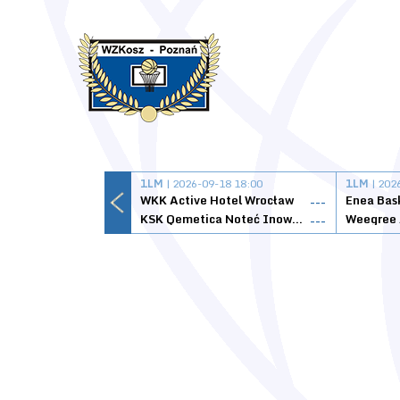
1LM
| 2026-09-18 18:00
1LM
| 202
WKK Active Hotel Wrocław
Enea Bas
---
KSK Qemetica Noteć Inowrocław
---