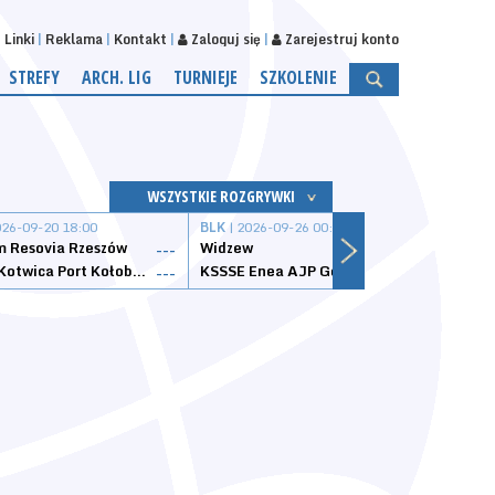
Linki
Reklama
Kontakt
Zaloguj się
Zarejestruj konto
STREFY
ARCH. LIG
TURNIEJE
SZKOLENIE
WSZYSTKIE ROZGRYWKI
026-09-20 18:00
BLK
| 2026-09-26 00:00
BLK
| 
 Resovia Rzeszów
Widzew
Wisła
---
---
Datzzy Kotwica Port Kołobrzeg
KSSSE Enea AJP Gorzów Wielkopolski
1KS Ś
---
---