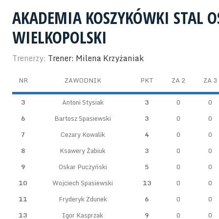
AKADEMIA KOSZYKÓWKI STAL 
WIELKOPOLSKI
Trenerzy:
Trener: Milena Krzyżaniak
NR
ZAWODNIK
PKT
ZA 2
ZA 3
3
Antoni Stysiak
3
0
0
6
Bartosz Spasiewski
3
0
0
7
Cezary Kowalik
4
0
0
8
Ksawery Żabiuk
3
0
0
9
Oskar Puczyński
5
0
0
10
Wojciech Spasiewski
13
0
0
11
Fryderyk Zdunek
6
0
0
13
Igor Kasprzak
9
0
0