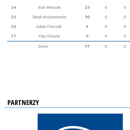
14
Alan Włosiak
15
0
0
15
Jakub Krzyżanowski
30
0
0
22
Adam Florczak
6
0
0
77
Filip Chlasta
0
0
0
Suma
97
0
0
PARTNERZY