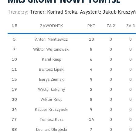
Trenerzy:
Trener: Konrad Sroka. Asystent: Jakub Kruszyń
NR
ZAWODNIK
PKT
ZA 2
ZA 3
5
Antoni Mentlewicz
13
0
0
7
Wiktor Wojtanowski
8
0
0
10
Karol Knop
6
0
0
11
Bartosz Lipski
4
0
0
15
Borys Ziemek
9
0
0
19
Wiktor Łakomy
2
0
0
30
Wiktor Knop
8
0
0
34
Kacper Kruszyński
9
0
0
77
Tomasz Koza
14
0
0
88
Leonard Obrębski
7
0
0