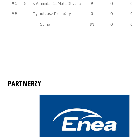
91
Dennis Almeida Da Mota Oliveira
9
0
0
99
Tymoteusz Pieniężny
0
0
0
Suma
89
0
0
PARTNERZY