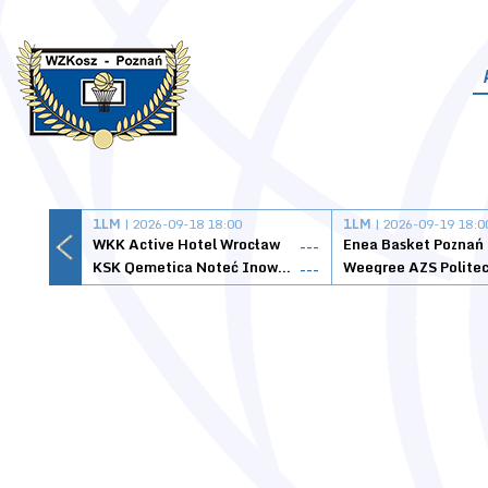
1LM
| 2026-09-18 18:00
1LM
| 2026-09-19 18:0
WKK Active Hotel Wrocław
Enea Basket Poznań
---
KSK Qemetica Noteć Inowrocław
---