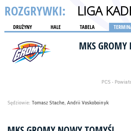
ROZGRYWKI:
LIGA KA
DRUŻYNY
HALE
TABELA
TERMINA
MKS GROMY
PCS - Powiat
Sędziowie:
Tomasz Stache, Andrii Voskoboinyk
MKS GROMY NOWY TOMYŚL