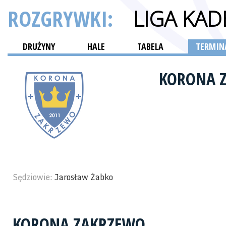
ROZGRYWKI:
LIGA KA
DRUŻYNY
HALE
TABELA
TERMINA
KORONA 
Sędziowie:
Jarosław Żabko
KORONA ZAKRZEWO