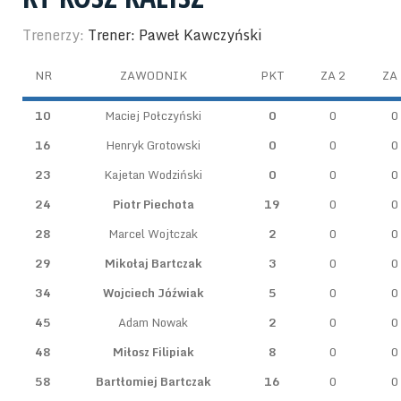
Trenerzy:
Trener: Paweł Kawczyński
NR
ZAWODNIK
PKT
ZA 2
ZA 
10
Maciej Połczyński
0
0
0
16
Henryk Grotowski
0
0
0
23
Kajetan Wodziński
0
0
0
24
Piotr Piechota
19
0
0
28
Marcel Wojtczak
2
0
0
29
Mikołaj Bartczak
3
0
0
34
Wojciech Jóźwiak
5
0
0
45
Adam Nowak
2
0
0
48
Miłosz Filipiak
8
0
0
58
Bartłomiej Bartczak
16
0
0