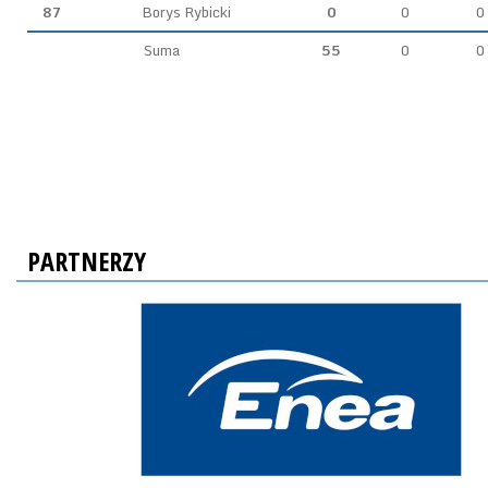
87
Borys Rybicki
0
0
0
Suma
55
0
0
PARTNERZY