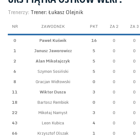
Trenerzy:
Trener: Łukasz Olejnik
NR
ZAWODNIK
PKT
ZA 2
ZA 3
0
Paweł Kuświk
16
0
0
1
Janusz Jaworowicz
5
0
0
2
Alan Mikołajczyk
5
0
0
6
Szymon Sosiński
5
0
0
8
Gracjan Widłowski
0
0
0
11
Wiktor Dusza
3
0
0
18
Bartosz Rembiok
0
0
0
22
Mikołaj Namysł
3
0
0
43
Leon Kubica
4
0
0
66
Krzysztof Olszak
1
0
0