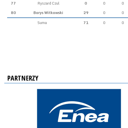
77
Ryszard Czul
0
0
0
80
Borys Witkowski
29
0
0
Suma
71
0
0
PARTNERZY