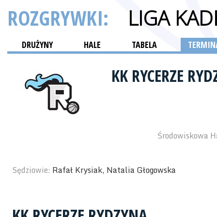
ROZGRYWKI:
LIGA KA
DRUŻYNY
HALE
TABELA
TERMINA
KK RYCERZE RY
Środowiskowa Ha
Sędziowie:
Rafał Krysiak, Natalia Głogowska
KK RYCERZE RYDZYNA