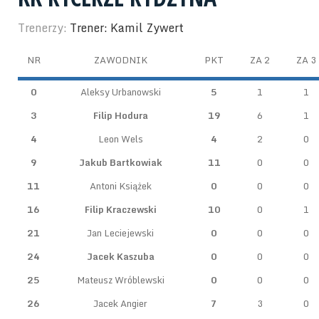
Trenerzy:
Trener: Kamil Zywert
NR
ZAWODNIK
PKT
ZA 2
ZA 3
0
Aleksy Urbanowski
5
1
1
3
Filip Hodura
19
6
1
4
Leon Wels
4
2
0
9
Jakub Bartkowiak
11
0
0
11
Antoni Książek
0
0
0
16
Filip Kraczewski
10
0
1
21
Jan Leciejewski
0
0
0
24
Jacek Kaszuba
0
0
0
25
Mateusz Wróblewski
0
0
0
26
Jacek Angier
7
3
0