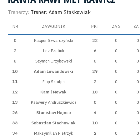
Trenerzy:
Trener: Adam Staśkowiak
NR
ZAWODNIK
PKT
ZA 2
ZA 
0
Kacper Szwarczyński
22
0
0
2
Lev Bratiuk
6
0
0
6
Szymon Grzybowski
0
0
0
10
Adam Lewandowski
29
0
0
11
Filip Sztulpa
2
0
0
12
Kamil Nowak
18
0
0
13
Ksawery Andruszkiewicz
0
0
0
26
Stanisław Hajnce
4
0
0
33
Sebastian Stachowiak
10
0
0
34
Maksymilian Pietrzyk
2
0
0