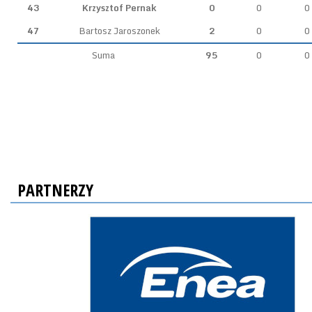
43
Krzysztof Pernak
0
0
0
47
Bartosz Jaroszonek
2
0
0
Suma
95
0
0
PARTNERZY