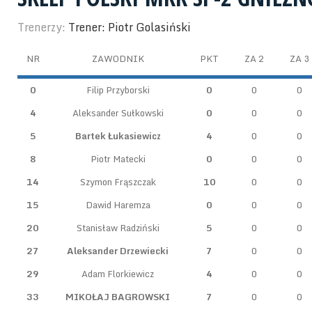
Trenerzy:
Trener: Piotr Golasiński
NR
ZAWODNIK
PKT
ZA 2
ZA 3
0
Filip Przyborski
0
0
0
4
Aleksander Sułkowski
0
0
0
5
Bartek Łukasiewicz
4
0
0
8
Piotr Matecki
0
0
0
14
Szymon Frąszczak
10
0
0
15
Dawid Haremza
0
0
0
20
Stanisław Radziński
5
0
0
27
Aleksander Drzewiecki
7
0
0
29
Adam Florkiewicz
4
0
0
33
MIKOŁAJ BAGROWSKI
7
0
0