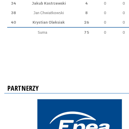
34
Jakub Kostrzewski
4
0
0
38
Jan Chwiałkowski
8
0
0
40
Krystian Oleksiak
26
0
0
Suma
75
0
0
PARTNERZY