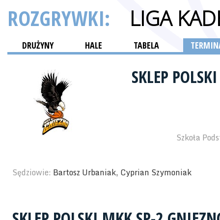
ROZGRYWKI:
LIGA KA
DRUŻYNY
HALE
TABELA
TERMINA
SKLEP POLSK
Szkoła Pods
Sędziowie:
Bartosz Urbaniak, Cyprian Szymoniak
SKLEP POLSKI MKK SP-2 GNIEZN