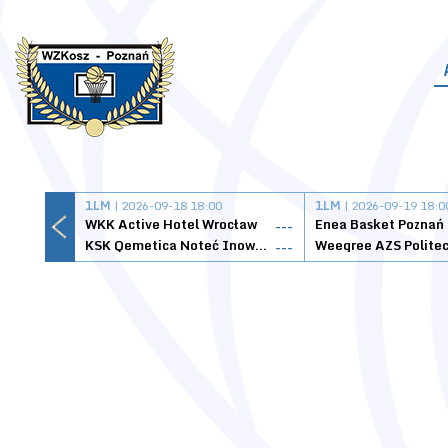
1LM
| 2026-09-18 18:00
1LM
| 2026-09-19 18:0
WKK Active Hotel Wrocław
Enea Basket Poznań
---
KSK Qemetica Noteć Inowrocław
---