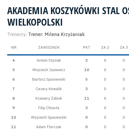
AKADEMIA KOSZYKÓWKI STAL 
WIELKOPOLSKI
Trenerzy:
Trener: Milena Krzyżaniak
NR
ZAWODNIK
PKT
ZA 2
ZA 3
4
Antoni Stysiak
2
0
0
5
Wojciech Jaziewicz
10
0
0
6
Bartosz Spasiewski
5
0
0
7
Cezary Kowalik
3
0
0
8
Ksawery Żabiuk
11
0
0
9
Filip Chlasta
3
0
0
10
Wojciech Spasiewski
0
0
0
11
Adam Florczak
0
0
0