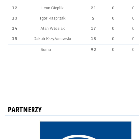
12
Leon Cieplik
21
0
0
13
Igor Kasprzak
2
0
0
14
Alan Włosiak
17
0
0
15
Jakub Krzyżanowski
18
0
0
Suma
92
0
0
PARTNERZY