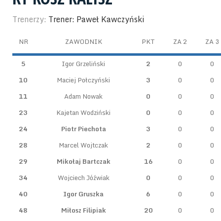
Trenerzy:
Trener: Paweł Kawczyński
NR
ZAWODNIK
PKT
ZA 2
ZA 3
5
Igor Grzeliński
2
0
0
10
Maciej Połczyński
3
0
0
11
Adam Nowak
0
0
0
23
Kajetan Wodziński
0
0
0
24
Piotr Piechota
3
0
0
28
Marcel Wojtczak
2
0
0
29
Mikołaj Bartczak
16
0
0
34
Wojciech Jóźwiak
0
0
0
40
Igor Gruszka
6
0
0
48
Miłosz Filipiak
20
0
0