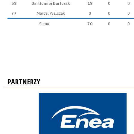
58
Bartłomiej Bartczak
18
0
0
77
Marcel Walczak
0
0
0
Suma
70
0
0
PARTNERZY