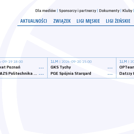
Dla mediów
Sponsorzy i partnerzy
Dokumenty
Kluby
AKTUALNOŚCI
ZWIĄZEK
LIGI MĘSKIE
LIGI ŻEŃSKIE
6-09-19 18:00
1LM
| 2026-09-20 15:00
1LM
| 2
ket Poznań
GKS Tychy
OPTeam
---
---
Weegree AZS Politechnika Opolska
PGE Spójnia Stargard
---
---