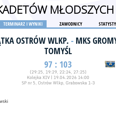
 KADETÓW MŁODSZYCH
TERMINARZ I WYNIKI
ZAWODNICY
STATYSTY
ĄTKA OSTRÓW WLKP.
-
MKS GROM
TOMYŚL
97 : 103
(29:25, 19:29, 22:24, 27:25)
Kolejka XIV | 19.04.2026 14:00
SP nr 5, Ostrów Wlkp, Grabowska 1-3
wski