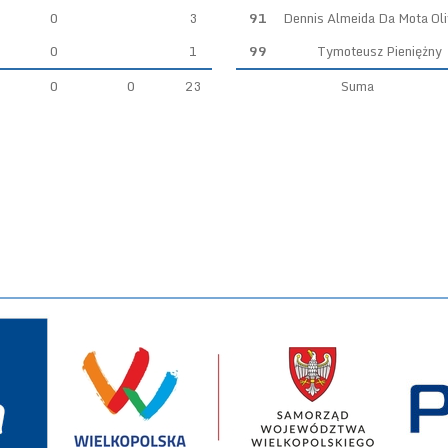
0
3
91
Dennis Almeida Da Mota Oli
0
1
99
Tymoteusz Pieniężny
0
0
23
Suma