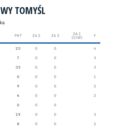
WY TOMYŚL
oka
ZA 1
PKT
ZA 2
ZA 3
F
(C/W)
23
0
0
4
7
0
0
3
33
0
0
3
0
0
0
1
9
0
0
2
4
0
0
2
0
0
0
19
0
0
3
8
0
0
2