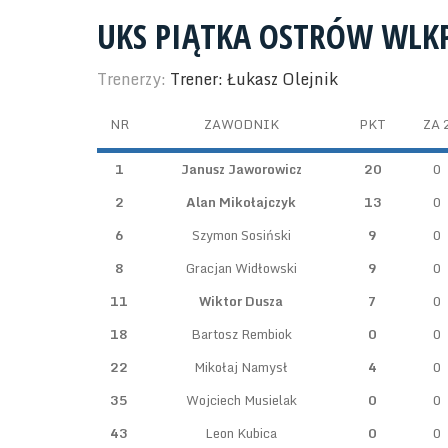
UKS PIĄTKA OSTRÓW WLKP
Trenerzy:
Trener: Łukasz Olejnik
NR
ZAWODNIK
PKT
ZA 
1
Janusz Jaworowicz
20
0
2
Alan Mikołajczyk
13
0
6
Szymon Sosiński
9
0
8
Gracjan Widłowski
9
0
11
Wiktor Dusza
7
0
18
Bartosz Rembiok
0
0
22
Mikołaj Namysł
4
0
35
Wojciech Musielak
0
0
43
Leon Kubica
0
0