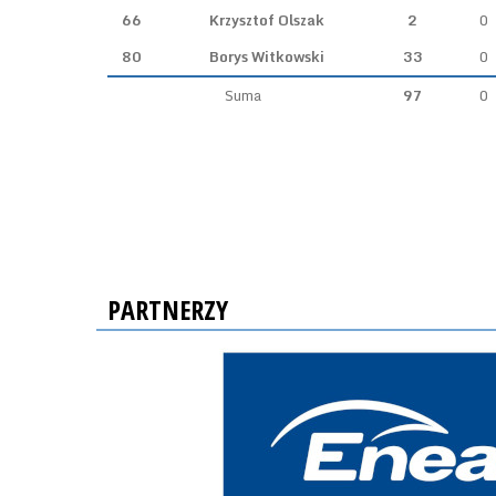
66
Krzysztof Olszak
2
0
80
Borys Witkowski
33
0
Suma
97
0
PARTNERZY