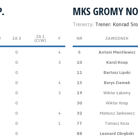
.
MKS GROMY NO
Trenerzy:
Trener: Konrad Sr
ZA 1
2
ZA 3
F
NR
ZAWODNIK
(C/W)
0
4
5
Antoni Mentlewicz
0
3
10
Karol Knop
0
11
Bartosz Lipski
0
4
15
Borys Ziemek
0
3
19
Wiktor Łakomy
0
30
Wiktor Knop
0
4
32
Mateusz Jankowicz
0
1
77
Tomasz Koza
0
88
Leonard Obrębski