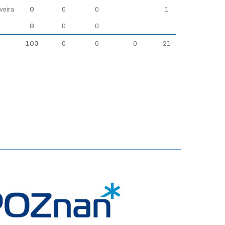
veira
0
0
0
1
0
0
0
103
0
0
0
21