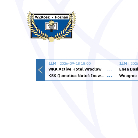
1LM
| 2026-09-18 18:00
1LM
| 202
WKK Active Hotel Wrocław
Enea Bas
---
KSK Qemetica Noteć Inowrocław
---