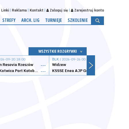
Linki
Reklama
Kontakt
Zaloguj się
Zarejestruj konto
STREFY
ARCH. LIG
TURNIEJE
SZKOLENIE
WSZYSTKIE ROZGRYWKI
026-09-20 18:00
BLK
| 2026-09-26 00:00
BLK
| 
 Resovia Rzeszów
Widzew
Wisła
---
---
Datzzy Kotwica Port Kołobrzeg
KSSSE Enea AJP Gorzów Wielkopolski
1KS Ś
---
---