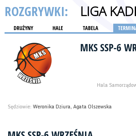
ROZGRYWKI:
LIGA KA
DRUŻYNY
HALE
TABELA
TERMINA
MKS SSP-6 W
Hala Samorządowe
Sędziowie:
Weronika Dziura, Agata Olszewska
MKS SSP-6 WRZEŚNIA