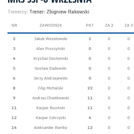
Trenerzy:
Trener: Zbigniew Rakowski
NR
ZAWODNIK
PKT
ZA 2
ZA 3
2
Jakub Wesołowski
2
0
0
3
Alex Pruszyński
0
0
0
4
Krystian Gostomski
0
0
0
5
Gustaw Badowski
0
0
0
6
Jerzy Andrzejewski
0
0
0
8
Filip Michalski
22
0
0
9
Andrzej Chwiłkowski
11
0
0
11
Kacper Ruciński
11
0
0
12
Kacper Iskrzycki
4
0
0
14
Aleksander Bieńko
12
0
0