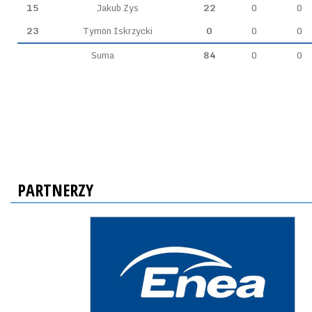
15
Jakub Zys
22
0
0
23
Tymon Iskrzycki
0
0
0
Suma
84
0
0
PARTNERZY