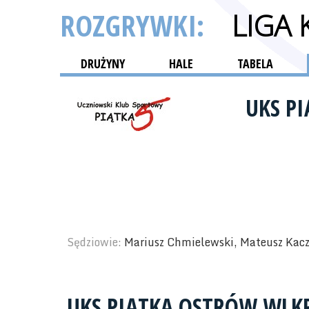
ROZGRYWKI:
LIGA
DRUŻYNY
HALE
TABELA
UKS P
Sędziowie:
Mariusz Chmielewski, Mateusz Kac
UKS PIĄTKA OSTRÓW WLKP