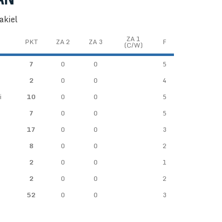
akiel
ZA 1
PKT
ZA 2
ZA 3
F
(C/W)
7
0
0
5
2
0
0
4
i
10
0
0
5
7
0
0
5
17
0
0
3
8
0
0
2
2
0
0
1
2
0
0
2
52
0
0
3