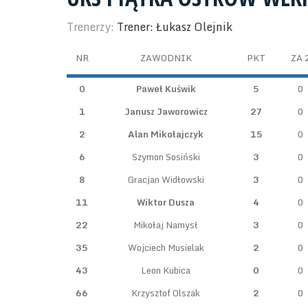
Trenerzy:
Trener: Łukasz Olejnik
NR
ZAWODNIK
PKT
ZA 
0
Paweł Kuświk
5
0
1
Janusz Jaworowicz
27
0
2
Alan Mikołajczyk
15
0
6
Szymon Sosiński
3
0
8
Gracjan Widłowski
3
0
11
Wiktor Dusza
4
0
22
Mikołaj Namysł
3
0
35
Wojciech Musielak
2
0
43
Leon Kubica
0
0
66
Krzysztof Olszak
2
0