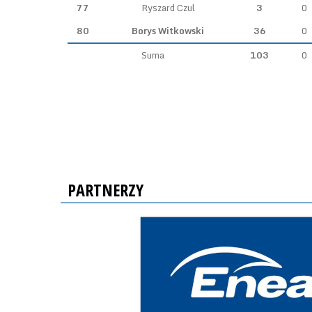
77
Ryszard Czul
3
0
80
Borys Witkowski
36
0
Suma
103
0
PARTNERZY