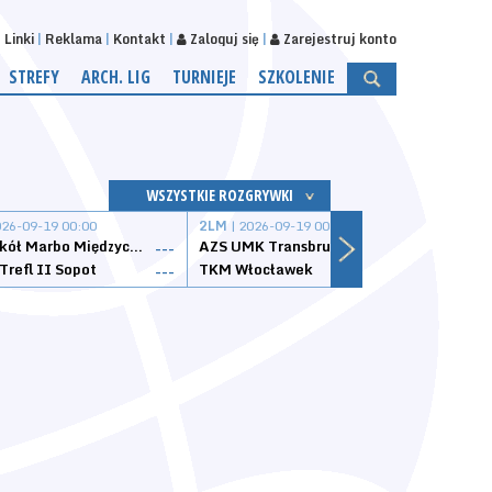
Linki
Reklama
Kontakt
Zaloguj się
Zarejestruj konto
STREFY
ARCH. LIG
TURNIEJE
SZKOLENIE
WSZYSTKIE ROZGRYWKI
026-09-19 00:00
2LM
| 2026-09-19 00:00
2LM
|
MKS Sokół Marbo Międzychód
AZS UMK Transbruk Toruń
Żak I
---
---
Trefl II Sopot
TKM Włocławek
Astor
---
---