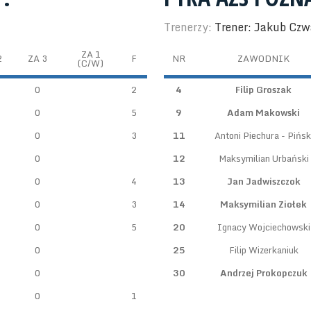
Trenerzy:
Trener: Jakub Czw
ZA 1
2
ZA 3
F
NR
ZAWODNIK
(C/W)
0
2
4
Filip Groszak
0
5
9
Adam Makowski
0
3
11
Antoni Piechura - Pińsk
0
12
Maksymilian Urbański
0
4
13
Jan Jadwiszczok
0
3
14
Maksymilian Ziołek
0
5
20
Ignacy Wojciechowski
0
25
Filip Wizerkaniuk
0
30
Andrzej Prokopczuk
0
1