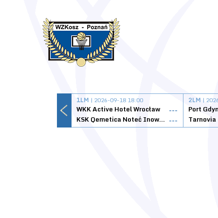
1LM
| 2026-09-18 18:00
2LM
| 202
WKK Active Hotel Wrocław
Port Gdy
---
KSK Qemetica Noteć Inowrocław
---