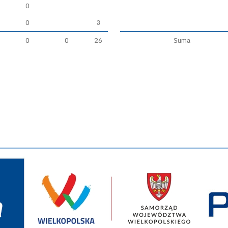
0
0
3
0
0
26
Suma