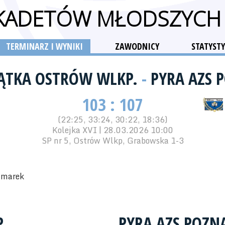
 KADETÓW MŁODSZYCH
TERMINARZ I WYNIKI
ZAWODNICY
STATYSTY
IĄTKA OSTRÓW WLKP.
-
PYRA AZS 
103 : 107
(22:25, 33:24, 30:22, 18:36)
Kolejka XVI | 28.03.2026 10:00
SP nr 5, Ostrów Wlkp, Grabowska 1-3
zmarek
.
PYRA AZS POZN