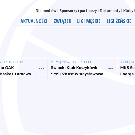
Dla mediów
Sponsorzy i partnerzy
Dokumenty
Kluby
AKTUALNOŚCI
ZWIĄZEK
LIGI MĘSKIE
LIGI ŻEŃSKIE
6-09-19 00:00
2LM
| 2026-09-19 00:00
2LM
| 2
nia GAK
Świecki Klub Koszykówki
---
---
Tarnovia Basket Tarnowo Podgórne
SMS PZKosz Władysławowo
Energa 
---
---