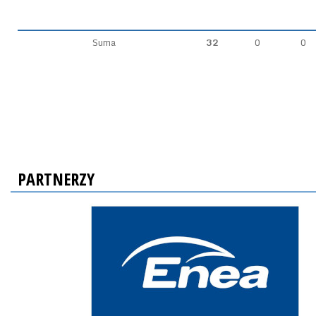
Suma
32
0
0
PARTNERZY