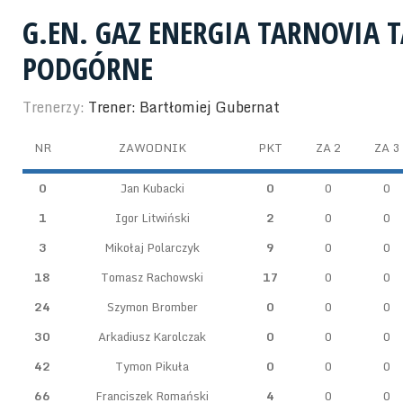
G.EN. GAZ ENERGIA TARNOVIA
PODGÓRNE
Trenerzy:
Trener: Bartłomiej Gubernat
NR
ZAWODNIK
PKT
ZA 2
ZA 3
0
Jan Kubacki
0
0
0
1
Igor Litwiński
2
0
0
3
Mikołaj Polarczyk
9
0
0
18
Tomasz Rachowski
17
0
0
24
Szymon Bromber
0
0
0
30
Arkadiusz Karolczak
0
0
0
42
Tymon Pikuła
0
0
0
66
Franciszek Romański
4
0
0