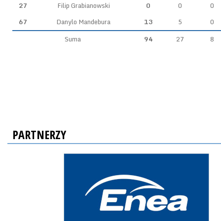
27
Filip Grabianowski
0
0
0
67
Danylo Mandebura
13
5
0
Suma
94
27
8
PARTNERZY