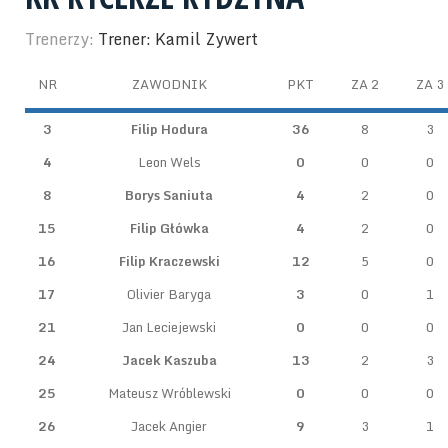
Trenerzy:
Trener: Kamil Zywert
NR
ZAWODNIK
PKT
ZA 2
ZA 3
3
Filip Hodura
36
8
3
4
Leon Wels
0
0
0
8
Borys Saniuta
4
2
0
15
Filip Główka
4
2
0
16
Filip Kraczewski
12
5
0
17
Olivier Baryga
3
0
1
21
Jan Leciejewski
0
0
0
24
Jacek Kaszuba
13
2
3
25
Mateusz Wróblewski
0
0
0
26
Jacek Angier
9
3
1