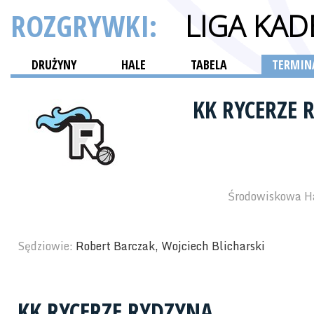
ROZGRYWKI:
LIGA KA
DRUŻYNY
HALE
TABELA
TERMINA
KK RYCERZE
Środowiskowa Ha
Sędziowie:
Robert Barczak, Wojciech Blicharski
KK RYCERZE RYDZYNA