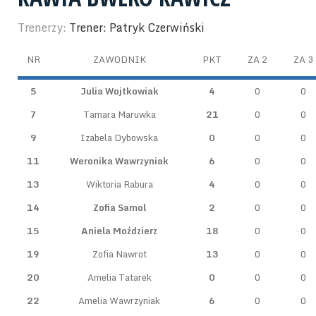
Trenerzy:
Trener: Patryk Czerwiński
NR
ZAWODNIK
PKT
ZA 2
ZA 3
5
Julia Wojtkowiak
4
0
0
7
Tamara Maruwka
21
0
0
9
Izabela Dybowska
0
0
0
11
Weronika Wawrzyniak
6
0
0
13
Wiktoria Rabura
4
0
0
14
Zofia Samol
2
0
0
15
Aniela Moździerz
18
0
0
19
Zofia Nawrot
13
0
0
20
Amelia Tatarek
0
0
0
22
Amelia Wawrzyniak
6
0
0