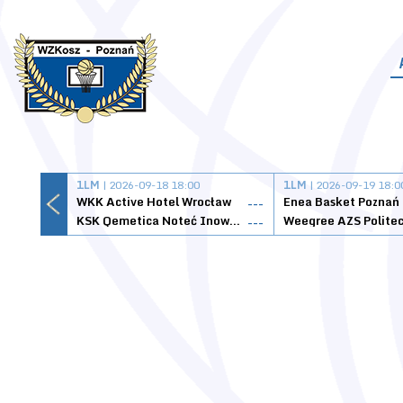
1LM
| 2026-09-18 18:00
1LM
| 2026-09-19 18:0
WKK Active Hotel Wrocław
Enea Basket Poznań
---
KSK Qemetica Noteć Inowrocław
---