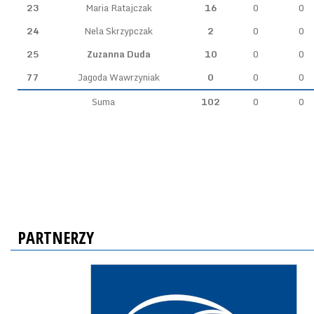
23
Maria Ratajczak
16
0
0
24
Nela Skrzypczak
2
0
0
25
Zuzanna Duda
10
0
0
77
Jagoda Wawrzyniak
0
0
0
Suma
102
0
0
PARTNERZY