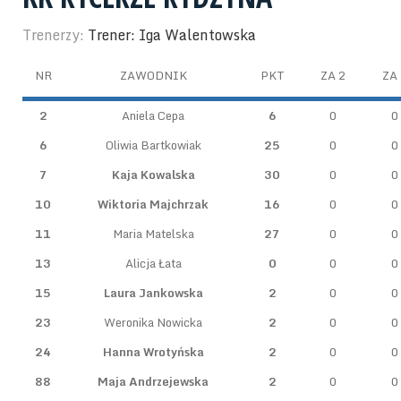
Trenerzy:
Trener: Iga Walentowska
NR
ZAWODNIK
PKT
ZA 2
ZA 
2
Aniela Cepa
6
0
0
6
Oliwia Bartkowiak
25
0
0
7
Kaja Kowalska
30
0
0
10
Wiktoria Majchrzak
16
0
0
11
Maria Matelska
27
0
0
13
Alicja Łata
0
0
0
15
Laura Jankowska
2
0
0
23
Weronika Nowicka
2
0
0
24
Hanna Wrotyńska
2
0
0
88
Maja Andrzejewska
2
0
0