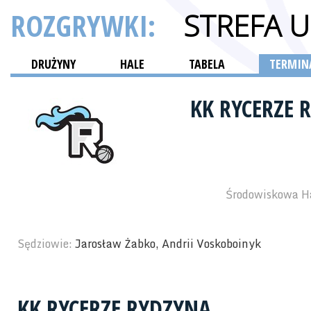
ROZGRYWKI:
STREFA 
DRUŻYNY
HALE
TABELA
TERMINA
KK RYCERZE
Środowiskowa Ha
Sędziowie:
Jarosław Żabko, Andrii Voskoboinyk
KK RYCERZE RYDZYNA