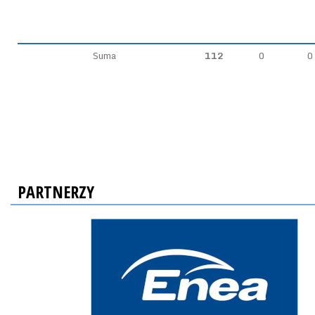
Suma
112
0
0
PARTNERZY