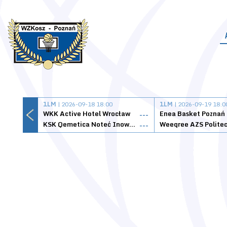
1LM
| 2026-09-18 18:00
1LM
| 2026-09-19 18:0
WKK Active Hotel Wrocław
Enea Basket Poznań
---
KSK Qemetica Noteć Inowrocław
---