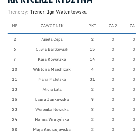
Trenerzy:
Trener: Iga Walentowska
NR
ZAWODNIK
PKT
ZA 2
ZA 
2
Aniela Cepa
2
0
0
6
Oliwia Bartkowiak
15
0
0
7
Kaja Kowalska
14
0
0
10
Wiktoria Majchrzak
4
0
0
11
Maria Matelska
31
0
0
13
Alicja Łata
2
0
0
15
Laura Jankowska
9
0
0
23
Weronika Nowicka
8
0
0
24
Hanna Wrotyńska
2
0
0
88
Maja Andrzejewska
2
0
0