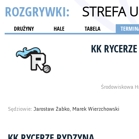
ROZGRYWKI:
STREFA 
DRUŻYNY
HALE
TABELA
TERMINA
KK RYCERZ
Środowiskowa Ha
Sędziowie:
Jarosław Żabko, Marek Wierzchowski
KK RYCERZE RYDZYNA