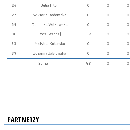
24
Julia Pilch
0
0
0
27
Wiktoria Radomska
0
0
0
29
Dominika Witkowska
0
0
0
30
Róża Szagdaj
19
0
0
71
Matylda Kotarska
0
0
0
99
Zuzanna Jabłońska
0
0
0
Suma
48
0
0
PARTNERZY