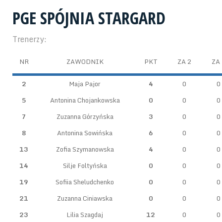
PGE SPÓJNIA STARGARD
Trenerzy:
NR
ZAWODNIK
PKT
ZA 2
ZA 
2
Maja Pajor
4
0
0
5
Antonina Chojankowska
0
0
0
7
Zuzanna Górzyńska
3
0
0
8
Antonina Sowińska
6
0
0
13
Zofia Szymanowska
4
0
0
14
Silje Foltyńska
0
0
0
19
Sofiia Sheludchenko
0
0
0
21
Zuzanna Ciniawska
0
0
0
23
Lilia Szagdaj
12
0
0