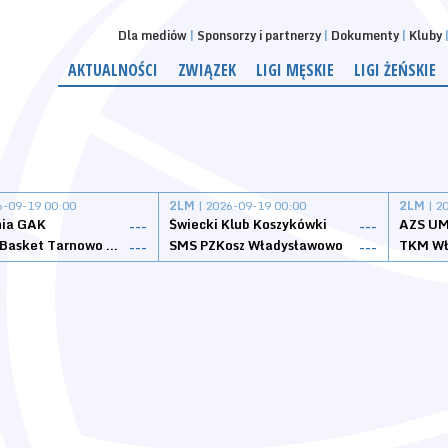
Dla mediów
Sponsorzy i partnerzy
Dokumenty
Kluby
AKTUALNOŚCI
ZWIĄZEK
LIGI MĘSKIE
LIGI ŻEŃSKIE
6-09-19 00:00
2LM
| 2026-09-19 00:00
2LM
| 2
nia GAK
Świecki Klub Koszykówki
AZS UM
---
---
Tarnovia Basket Tarnowo Podgórne
SMS PZKosz Władysławowo
TKM Wł
---
---