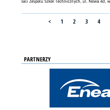
sali Zespołu Szkół Technicznych, ul. Nowa 60,
<
1
2
3
4
PARTNERZY