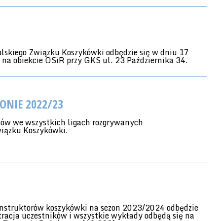
lskiego Związku Koszykówki odbędzie się w dniu 17
 na obiekcie OSiR przy GKS ul. 23 Października 34.
ONIE 2022/23
ców we wszystkich 
ligach rozgrywanych 
w sezonie 2022/23 pod egidą Wielkopolskiego Związku Koszykówki.  	
i instruktorów koszykówki na sezon 2023/2024 odbędzie
tracja uczestników i wszystkie wykłady odbędą się na