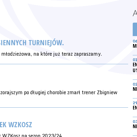
SIENNYCH TURNIEJÓW.
0
M
e młodzieżowa, na które już teraz zapraszamy.
0
E
U
0
N
rajszym po długiej chorobie zmarł trener Zbigniew
2
E
0
WEK WZKOSZ
N
wek WZKosz na sezon 2023/24.