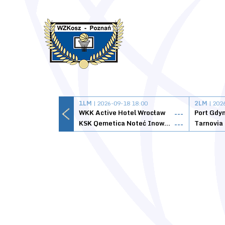
1LM
| 2026-09-18 18:00
2LM
| 202
WKK Active Hotel Wrocław
Port Gdy
---
KSK Qemetica Noteć Inowrocław
---