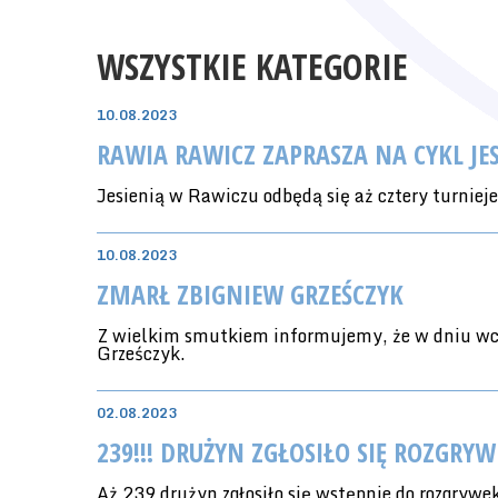
WSZYSTKIE KATEGORIE
10.08.2023
RAWIA RAWICZ ZAPRASZA NA CYKL JE
Jesienią w Rawiczu odbędą się aż cztery turniej
10.08.2023
ZMARŁ ZBIGNIEW GRZEŚCZYK
Z wielkim smutkiem informujemy, że w dniu wczo
Grześczyk.
02.08.2023
239!!! DRUŻYN ZGŁOSIŁO SIĘ ROZGRY
Aż 239 drużyn zgłosiło się wstępnie do rozgry