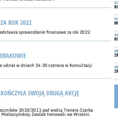
0
R
0
ZA ROK 2022
N
edstawia sprawozdanie finansowe za rok 2022
2
K
0
IERAKOWIE
Z
ze udział w dniach 24-30 czerwca w Konsultacji
0
Z
OŃCZYŁA SWOJĄ DRUGĄ AKCJĘ
roczników 2010/2011 pod wodzą Trenera Czarka
i Mieloszyńskiej-Zwolak trenowali we Wrześni.