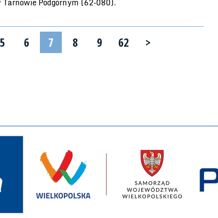
 w Tarnowie Podgórnym (62-080).
5
6
7
8
9
62
>