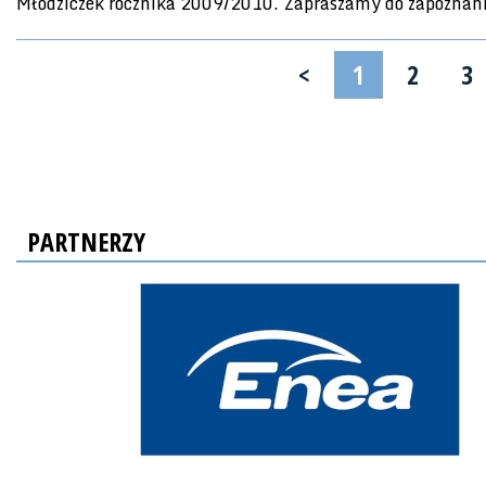
Młodziczek rocznika 2009/2010. Zapraszamy do zapoznan
<
1
2
3
PARTNERZY