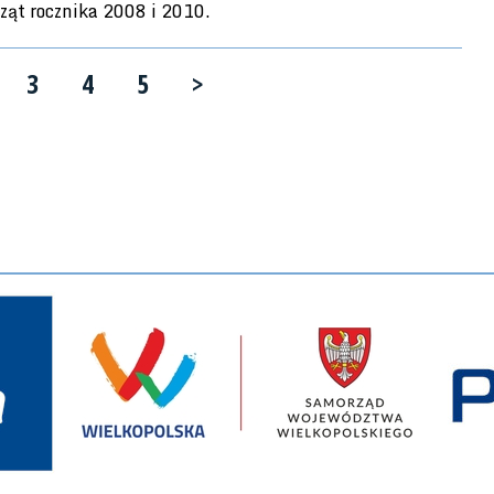
ząt rocznika 2008 i 2010.
3
4
5
>