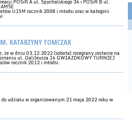
reacji POSiR A ul. Spychalskiego 34 i POSiR B ul.
RAMSE
etów U15M rocznik 2008 i młodsi oraz w kategorii
si
IM. KATARZYNY TOMCZAK
, że w dniu 03.12.2022 (sobota) rozegrany zostanie na
w Poznaniu ul. Galileusza 14 GWIAZDKOWY TURNIEJ
ów rocznik 2012 i młodsi.
a do udziału w organizowanym 21 maja 2022 roku w