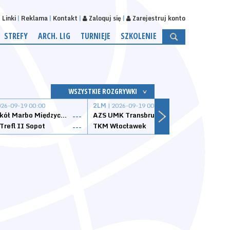
Linki
Reklama
Kontakt
Zaloguj się
Zarejestruj konto
STREFY
ARCH. LIG
TURNIEJE
SZKOLENIE
WSZYSTKIE ROZGRYWKI
026-09-19 00:00
2LM
| 2026-09-19 00:00
2LM
|
MKS Sokół Marbo Międzychód
AZS UMK Transbruk Toruń
Żak I
---
---
Trefl II Sopot
TKM Włocławek
Astor
---
---