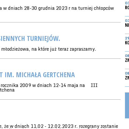
0
 w dniach 28-30 grudnia 2023 r na turniej chłopców
R
0
N
SIENNYCH TURNIEJÓW.
2
K
e młodzieżowa, na które już teraz zapraszamy.
0
Z
ĄT IM. MICHAŁA GERTCHENA
0
Z
 rocznika 2009 w dniach 12-14 maja na
III
rtchena
 że w dniach 11.02 - 12.02.2023 r. rozegrany zostanie