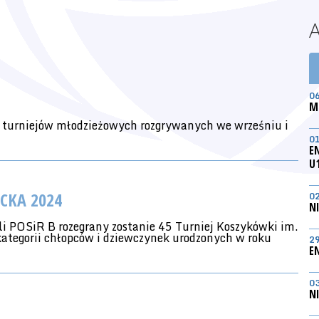
0
M
 turniejów młodzieżowych rozgrywanych we wrześniu i
0
E
U
ECKA 2024
0
N
i POSiR B rozegrany zostanie 45 Turniej Koszykówki im.
ategorii chłopców i dziewczynek urodzonych w roku
2
E
0
N