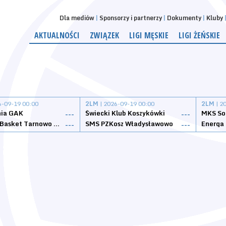
Dla mediów
Sponsorzy i partnerzy
Dokumenty
Kluby
AKTUALNOŚCI
ZWIĄZEK
LIGI MĘSKIE
LIGI ŻEŃSKIE
6-09-19 00:00
2LM
| 2026-09-19 00:00
2LM
| 2
nia GAK
Świecki Klub Koszykówki
---
---
Tarnovia Basket Tarnowo Podgórne
SMS PZKosz Władysławowo
Energa 
---
---