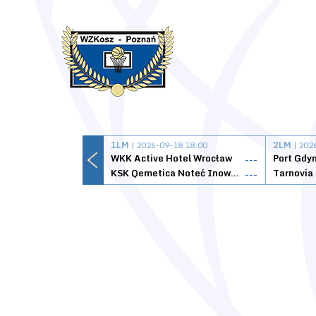
1LM
| 2026-09-18 18:00
2LM
| 202
WKK Active Hotel Wrocław
Port Gdy
---
KSK Qemetica Noteć Inowrocław
---